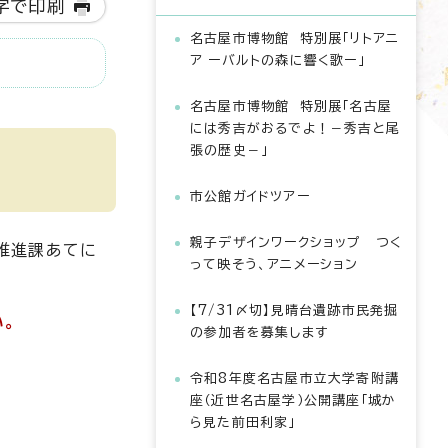
字で印刷
名古屋市博物館 特別展「リトアニ
ア ーバルトの森に響く歌ー」
名古屋市博物館 特別展「名古屋
には秀吉がおるでよ！－秀吉と尾
張の歴史－」
市公館ガイドツアー
親子デザインワークショップ つく
推進課あてに
って映そう、アニメーション
【7/31〆切】見晴台遺跡市民発掘
。
の参加者を募集します
令和8年度名古屋市立大学寄附講
座（近世名古屋学）公開講座「城か
ら見た前田利家」