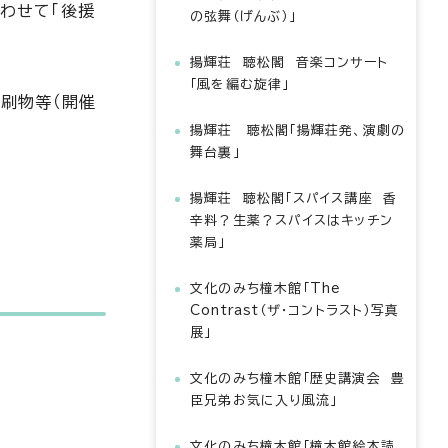
わせて「後援
の弦舞（げんぶ）」
揚輝荘 聴松閣 音楽コンサート
「風を編む旋律」
印刷物等（開催
揚輝荘 聴松閣「揚輝荘発、演劇の
舞台裏」
揚輝荘 聴松閣「スパイス講座 香
辛料？生薬？スパイスはキッチン
薬局」
文化のみち橦木館「The
Contrast（ザ・コントラスト）写真
展」
文化のみち橦木館「歴史講演会 豊
臣兄弟お気に入り風流」
文化のみち橦木館「橦木館絵本読