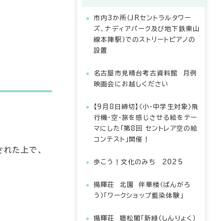
市内3か所（JRセントラルタワー
ズ、ナディアパーク及び地下鉄東山
線本陣駅）でのストリートピアノの
設置
名古屋市見晴台考古資料館 月例
映画会にお越しください
【9月8日締切】〈小・中学生対象〉飛
行機・空・旅を感じさせる絵をテー
マにした「第8回 セントレア空の絵
コンテスト」開催！
された上で、
歩こう！文化のみち 2025
揚輝荘 北園 伴華楼（ばんがろ
。
う）「ワークショップ藍染体験」
揚輝荘 聴松閣「新緑（しんりょく）