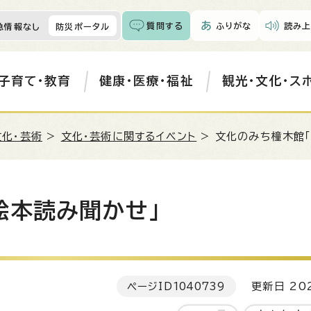
質問する
ふりがな
読み上
急情報なし
防災ポータル
子育て・教育
健康・医療・福祉
観光・文化・ス
文化・芸術
>
文化・芸術に関するイベント
> 文化のみち橦木館
絵本読み聞かせ」
ページID
1040739
更新日 202