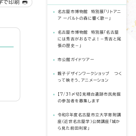
字で印刷
名古屋市博物館 特別展「リトアニ
ア ーバルトの森に響く歌ー」
名古屋市博物館 特別展「名古屋
には秀吉がおるでよ！－秀吉と尾
張の歴史－」
市公館ガイドツアー
親子デザインワークショップ つく
って映そう、アニメーション
【7/31〆切】見晴台遺跡市民発掘
の参加者を募集します
令和8年度名古屋市立大学寄附講
座（近世名古屋学）公開講座「城か
ら見た前田利家」