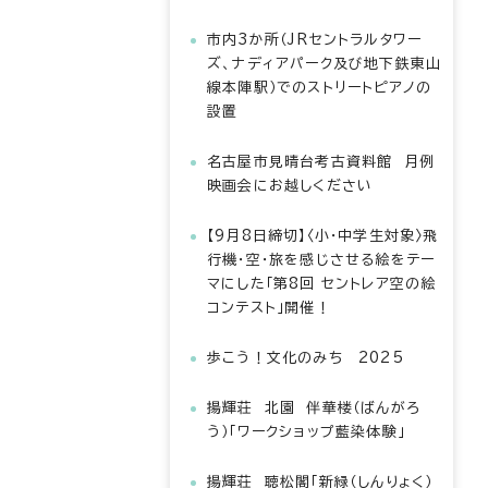
市内3か所（JRセントラルタワー
ズ、ナディアパーク及び地下鉄東山
線本陣駅）でのストリートピアノの
設置
名古屋市見晴台考古資料館 月例
映画会にお越しください
【9月8日締切】〈小・中学生対象〉飛
行機・空・旅を感じさせる絵をテー
マにした「第8回 セントレア空の絵
コンテスト」開催！
歩こう！文化のみち 2025
揚輝荘 北園 伴華楼（ばんがろ
う）「ワークショップ藍染体験」
揚輝荘 聴松閣「新緑（しんりょく）