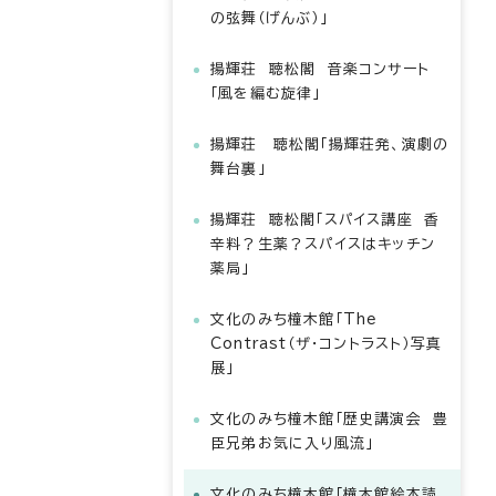
の弦舞（げんぶ）」
揚輝荘 聴松閣 音楽コンサート
「風を編む旋律」
揚輝荘 聴松閣「揚輝荘発、演劇の
舞台裏」
揚輝荘 聴松閣「スパイス講座 香
辛料？生薬？スパイスはキッチン
薬局」
文化のみち橦木館「The
Contrast（ザ・コントラスト）写真
展」
文化のみち橦木館「歴史講演会 豊
臣兄弟お気に入り風流」
文化のみち橦木館「橦木館絵本読