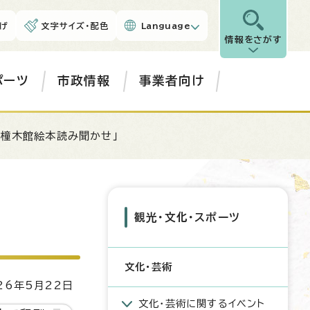
げ
文字サイズ・配色
Language
情報をさがす
ポーツ
市政情報
事業者向け
「橦木館絵本読み聞かせ」
観光・文化・スポーツ
文化・芸術
6年5月22日
文化・芸術に関するイベント