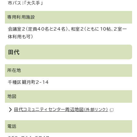
市バス：「大久手」
専用利用施設
会議室2（定員40名と24名）、和室2（ともに10帖、2室一
体利用も可）
田代
所在地
千種区観月町2-14
地図
田代コミュニティセンター周辺地図
（外部リンク）
電話