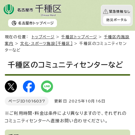
緊急情報なし
防災ポータル
名古屋市
トップページ
現在の位置：
トップページ
>
千種区トップページ
>
千種区内施設
案内
>
文化・スポーツ施設［千種区］
> 千種区のコミュニティセン
ターなど
千種区のコミュニティセンターなど
ページID
1016037
更新日 2025年10月16日
※ご利用時間・料金は条件により異なりますので、それぞれの
コミュニティセンターへ直接お問い合わせください。