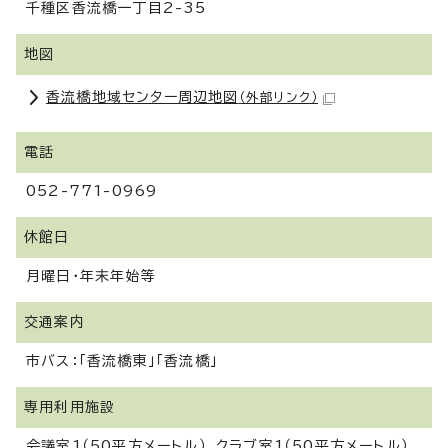
千種区香流橋一丁目2-35
地図
香流橋地域センター周辺地図
（外部リンク）
電話
052-771-0969
休館日
月曜日・年末年始等
交通案内
市バス：「香流橋東」「香流橋」
専用利用施設
会議室1（50平方メートル）、クラブ室1（50平方メートル）