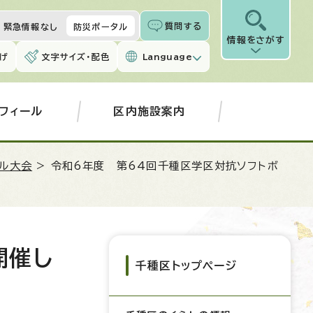
質問する
緊急情報なし
防災ポータル
情報をさがす
げ
文字サイズ・配色
Language
フィール
区内施設案内
ル大会
> 令和6年度 第64回千種区学区対抗ソフトボ
開催し
千種区トップページ