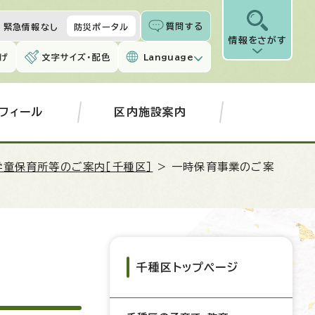
質問する
緊急情報なし
防災ポータル
情報をさがす
げ
文字サイズ・配色
Language
フィール
区内施設案内
学童保育所等のご案内［千種区］
> 一時保育事業のご案
千種区トップページ