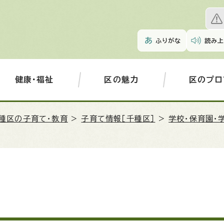
ふりがな
読み上
健康・福祉
区の魅力
区のプロ
種区の子育て・教育
>
子育て情報［千種区］
>
学校・保育園・