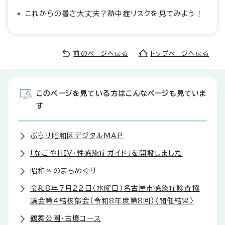
これからの暑さ大丈夫？熱中症リスクを見てみよう！
前のページへ戻る
トップページへ戻る
このページを見ている方はこんなページも見ていま
す
ぶらり昭和区デジタルMAP
「なごやHIV・性感染症ガイド」を開設しました
昭和区のまちめぐり
令和8年7月22日（水曜日）名古屋市感染症診査協
議会第4結核部会（令和8年度第8回）〈開催結果〉
鶴舞公園・古墳コース