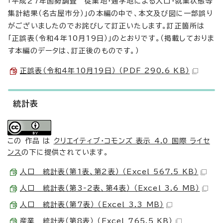
「平成27年国勢調査 従業地・通学地による人口・就業状態等
集計結果（名古屋市分）」の本編の中で、本文及び図に一部誤り
がございましたのでお詫びして訂正いたします。訂正箇所は
「正誤表（令和4年10月19日）」のとおりです。（掲載しておりま
す本編のデータは、訂正後のものです。）
正誤表（令和4年10月19日） （PDF 290.6 KB）
統計表
この 作品 は
クリエイティブ・コモンズ 表示 4.0 国際 ライセ
ンス
の下に提供されています。
人口 統計表（第1表、第2表） （Excel 567.5 KB）
人口 統計表（第3‐2表、第4表） （Excel 3.6 MB）
人口 統計表（第7表） （Excel 3.3 MB）
産業 統計表（第8表） （Excel 765.5 KB）