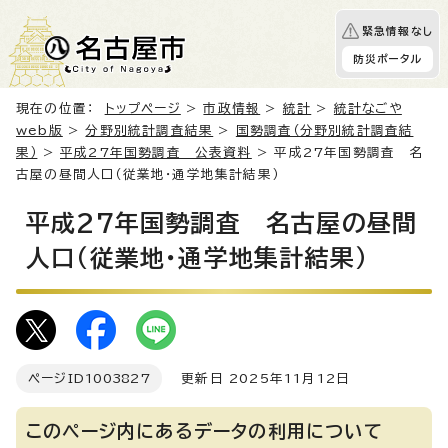
緊急情報なし
防災ポータル
現在の位置：
トップページ
>
市政情報
>
統計
>
統計なごや
web版
>
分野別統計調査結果
>
国勢調査（分野別統計調査結
果）
>
平成27年国勢調査 公表資料
> 平成27年国勢調査 名
古屋の昼間人口（従業地・通学地集計結果）
平成27年国勢調査 名古屋の昼間
人口（従業地・通学地集計結果）
ページID
1003827
更新日 2025年11月12日
このページ内にあるデータの利用について