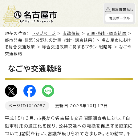
緊急情報なし
防災ポータル
現在の位置：
トップページ
>
市政情報
>
計画・指針・調査結果
>
都市開発・建築［分野別の計画・指針・調査結果］
>
名古屋市におけ
る総合交通政策
>
総合交通政策に関するプラン・戦略等
> なごや
交通戦略
なごや交通戦略
ページID
1010252
更新日 2025年10月17日
平成15年3月、市長から名古屋市交通問題調査会に対し、「自
動車利用の適正化を図り、公共交通への転換を促進する施策に
ついて」諮問を行い、審議が続けられてきました。その結果、平