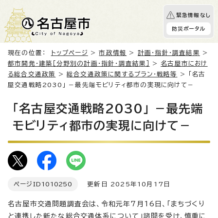
緊急情報なし
防災ポータル
現在の位置：
トップページ
>
市政情報
>
計画・指針・調査結果
>
都市開発・建築［分野別の計画・指針・調査結果］
>
名古屋市におけ
る総合交通政策
>
総合交通政策に関するプラン・戦略等
> 「名古
屋交通戦略2030」 －最先端モビリティ都市の実現に向けて－
「名古屋交通戦略2030」 －最先端
モビリティ都市の実現に向けて－
ページID
1010250
更新日 2025年10月17日
名古屋市交通問題調査会は、令和元年7月16日、「まちづくり
と連携した新たな総合交通体系について」諮問を受け、慎重に