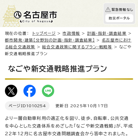
緊急情報なし
防災ポータル
現在の位置：
トップページ
>
市政情報
>
計画・指針・調査結果
>
都市開発・建築［分野別の計画・指針・調査結果］
>
名古屋市におけ
る総合交通政策
>
総合交通政策に関するプラン・戦略等
> なごや
新交通戦略推進プラン
なごや新交通戦略推進プラン
ページID
1010254
更新日 2025年10月17日
より一層自動車利用の適正化を図り、徒歩、自転車、公共交通
を中心とした交通体系をめざした「なごや新交通戦略」が、平成
22年12月に名古屋市交通問題調査会から答申されました。