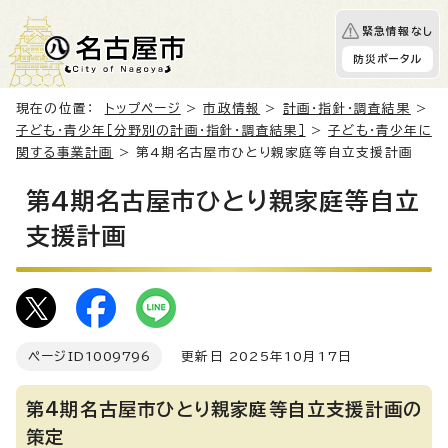
緊急情報なし
防災ポータル
現在の位置：
トップページ
>
市政情報
>
計画・指針・調査結果
>
子ども・青少年［分野別の計画・指針・調査結果］
>
子ども・青少年に
関する事業計画
> 第4期名古屋市ひとり親家庭等自立支援計画
第4期名古屋市ひとり親家庭等自立
支援計画
ページID
1009796
更新日 2025年10月17日
第4期名古屋市ひとり親家庭等自立支援計画の
策定