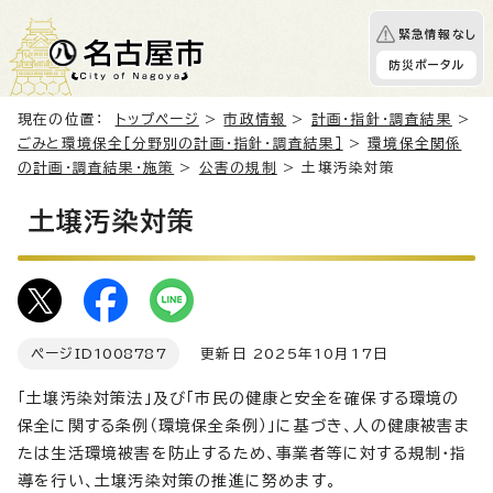
緊急情報なし
防災ポータル
現在の位置：
トップページ
>
市政情報
>
計画・指針・調査結果
>
ごみと環境保全［分野別の計画・指針・調査結果］
>
環境保全関係
の計画・調査結果・施策
>
公害の規制
> 土壌汚染対策
土壌汚染対策
ページID
1008787
更新日 2025年10月17日
「土壌汚染対策法」及び「市民の健康と安全を確保する環境の
保全に関する条例（環境保全条例）」に基づき、人の健康被害ま
たは生活環境被害を防止するため、事業者等に対する規制・指
導を行い、土壌汚染対策の推進に努めます。