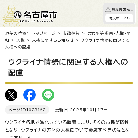
緊急情報なし
防災ポータル
現在の位置：
トップページ
>
市政情報
>
男女平等参画・人権・平
和
>
人権
>
人権に関するお知らせ
> ウクライナ情勢に関連する
人権への配慮
ウクライナ情勢に関連する人権への
配慮
ページID
1028162
更新日 2025年10月17日
ウクライナ各地で激化している戦闘により、多くの市民が犠牲
となり、ウクライナの方々の人権について憂慮すべき状況とな
っております。