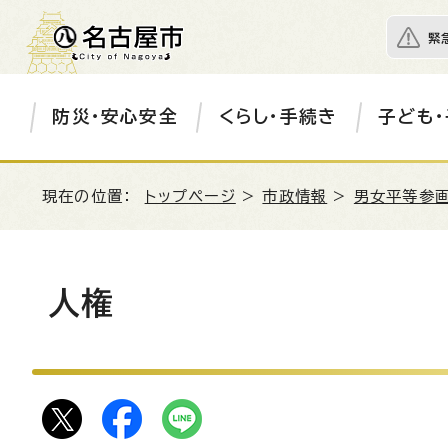
緊
防災・安心安全
くらし・手続き
子ども・
現在の位置：
トップページ
>
市政情報
>
男女平等参画
人権