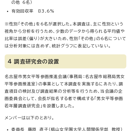
の他 6名）
有効回収率 83.6%
※性別「その他」を6名が選択した。本調査は、主に性別という
視角から分析を行うため、少数のデータから得られる平均値や
比率は誤差（偏り）が大きいため、性別「その他」の6名について
は分析対象には含めず、統計グラフに表記していない。
4 調査研究会の設置
名古屋市男女平等参画推進会議（事務局：名古屋市総務局男女
平等参画推進室）の事業として本調査を実施するにあたり、調
査項目の検討及び調査結果の分析等を行うため、当会議の企
画委員会として、会長が指名する者で構成する「男女平等参画
若年層調査研究会」を設置しました。
メンバーは以下のとおり。
委員長 藤原 直子（椙山女学園大学人間関係学部 教授）