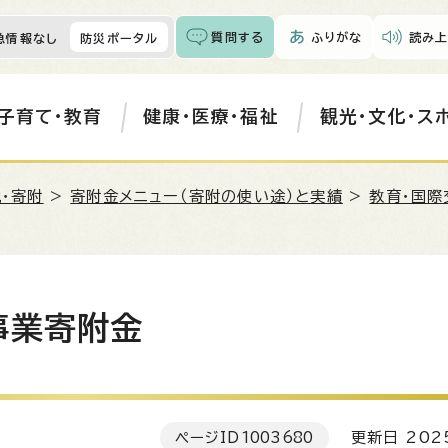
質問する
ふりがな
読み上
急情報なし
防災ポータル
子育て・教育
健康・医療・福祉
観光・文化・ス
・寄附
>
寄附金メニュー（寄附の使い途）と実績
>
教育・国際
事業寄附金
ページID
1003680
更新日 202