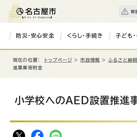
緊
防災・安心安全
くらし・手続き
子ども・
現在の位置：
トップページ
>
市政情報
>
ふるさと納税
進事業寄附金
小学校へのAED設置推進