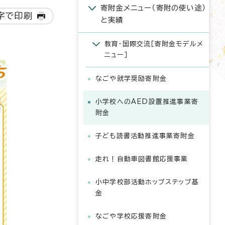
寄附金メニュー（寄附の使い途）
字で印刷
と実績
教育・国際交流［寄附金モデルメ
ニュー］
なごや就学奨励寄附金
小学校へのAED設置推進事業寄
附金
子ども読書活動推進事業寄附金
走れ！自動車図書館応援事業
小中学校部活動ホップステップ基
金
なごや学校応援寄附金