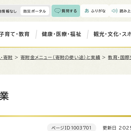
質問する
ふりがな
読み上
急情報なし
防災ポータル
子育て・教育
健康・医療・福祉
観光・文化・ス
・寄附
>
寄附金メニュー（寄附の使い途）と実績
>
教育・国際
業
ページID
1003701
更新日 202