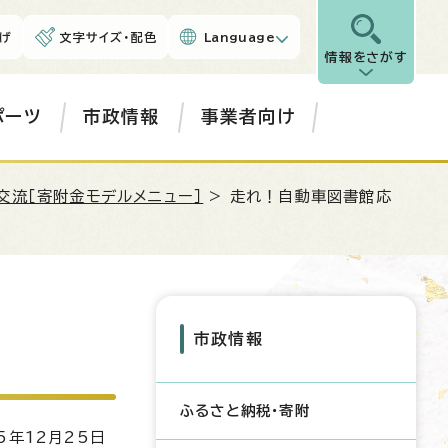
げ
文字サイズ・配色
Language
情報をさがす
ポーツ
市政情報
事業者向け
交流［寄附金モデルメニュー］
> 走れ！自動車図書館応
市政情報
ふるさと納税・寄附
5年12月25日