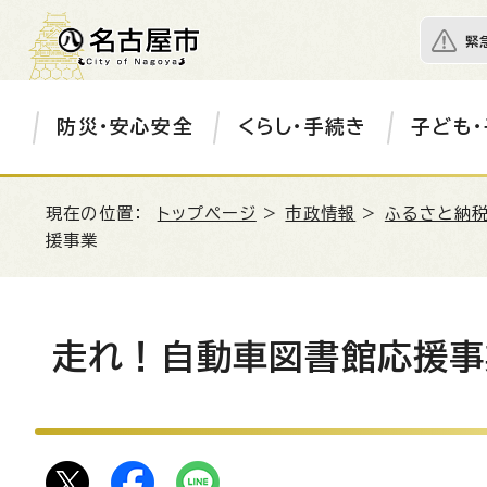
緊
防災・安心安全
くらし・手続き
子ども・
現在の位置：
トップページ
>
市政情報
>
ふるさと納税
援事業
走れ！自動車図書館応援事