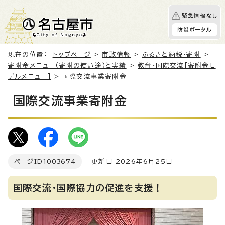
緊急情報なし
防災ポータル
現在の位置：
トップページ
>
市政情報
>
ふるさと納税・寄附
>
寄附金メニュー（寄附の使い途）と実績
>
教育・国際交流［寄附金モ
デルメニュー］
> 国際交流事業寄附金
国際交流事業寄附金
ページID
1003674
更新日 2026年6月25日
国際交流・国際協力の促進を支援！