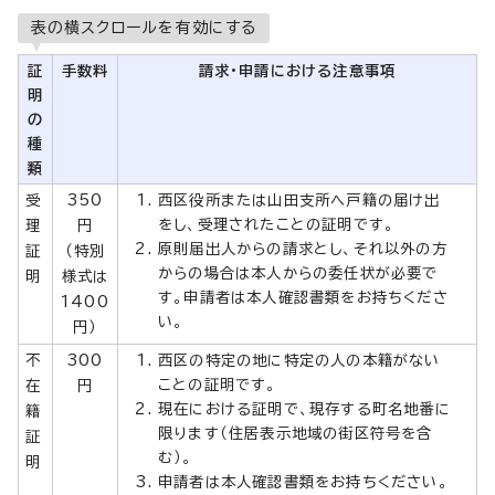
表の横スクロールを有効にする
証
手数料
請求・申請における注意事項
明
の
種
類
受
350
西区役所または山田支所へ戸籍の届け出
をし、受理されたことの証明です。
理
円
原則届出人からの請求とし、それ以外の方
証
（特別
からの場合は本人からの委任状が必要で
明
様式は
す。申請者は本人確認書類をお持ちくださ
1400
い。
円）
不
300
西区の特定の地に特定の人の本籍がない
ことの証明です。
在
円
現在における証明で、現存する町名地番に
籍
限ります（住居表示地域の街区符号を含
証
む）。
明
申請者は本人確認書類をお持ちください。