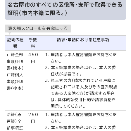
名古屋市のすべての区役所・支所で取得できる
証明（市内本籍に限る。）
表の横スクロールを有効にする
証明の種
手数
請求・申請における注意事項
類
料
戸籍全部
450
申請者は本人確認書類をお持ちくだ
さい。
事項証明
円
本人等請求の場合以外は、本人の委
書（謄本）
任状が必要です。
戸籍個人
第三者の方（請求されている戸籍に
事項証明
記載されている人及びその直系親族
書（抄本）
である人を除く方）が請求する場合
は、具体的な使用目的や請求資格を
明示してください。
除籍（原
750
申請者は本人確認書類をお持ちくだ
さい。
戸籍）全
円
本人等請求の場合以外は、本人の委
部事項証