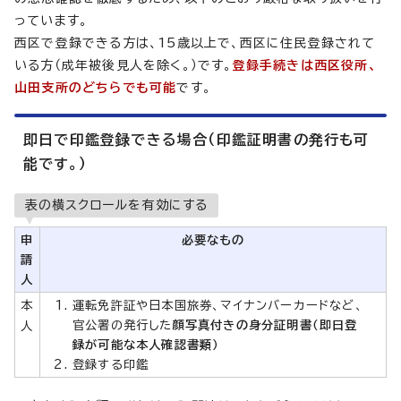
っています。
西区で登録できる方は、15歳以上で、西区に住民登録されて
いる方（成年被後見人を除く。）です。
登録手続きは西区役所、
山田支所のどちらでも可能
です。
即日で印鑑登録できる場合（印鑑証明書の発行も可
能です。）
表の横スクロールを有効にする
申
必要なもの
請
人
本
運転免許証や日本国旅券、マイナンバーカードなど、
官公署の発行した
顔写真付きの身分証明書（即日登
人
録が可能な本人確認書類）
登録する印鑑