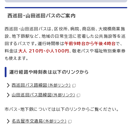
西巡回・山田巡回バスのご案内
西巡回・山田巡回バスは、区役所、病院、商店街、大規模商業施
設、地下鉄駅など、地域の日常生活に密着した公共施設等を巡
回するバスです。運行時間帯は
午前9時台から午後4時台
で、
料金は
大人 210円・小人100円
、敬老パスや福祉特別乗車券
も使えます。
運行経路や時刻表は以下のリンクから
西巡回バス路線図
（外部リンク）
山田巡回バス路線図
（外部リンク）
市バス・地下鉄については以下のリンクからご覧ください。
名古屋市交通局
（外部リンク）