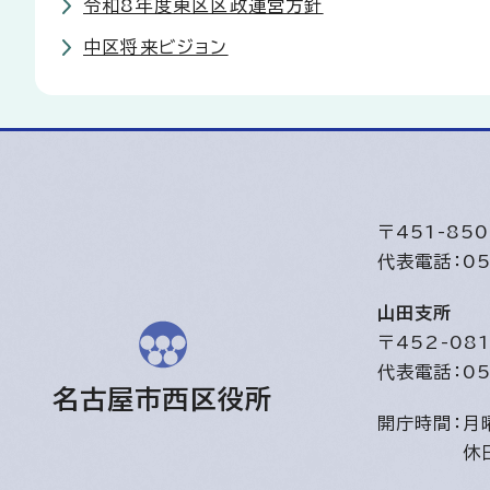
令和8年度東区区政運営方針
中区将来ビジョン
〒451-8
代表電話：05
山田支所
〒452-0
代表電話：05
名古屋市西区役所
開庁時間：
月
休