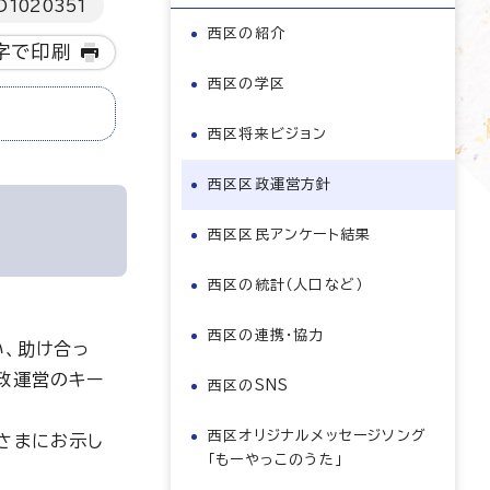
D
1020351
西区の紹介
字で印刷
西区の学区
西区将来ビジョン
西区区政運営方針
西区区民アンケート結果
西区の統計（人口など）
西区の連携・協力
い、助け合っ
政運営のキー
西区のSNS
西区オリジナルメッセージソング
さまにお示し
「もーやっこのうた」