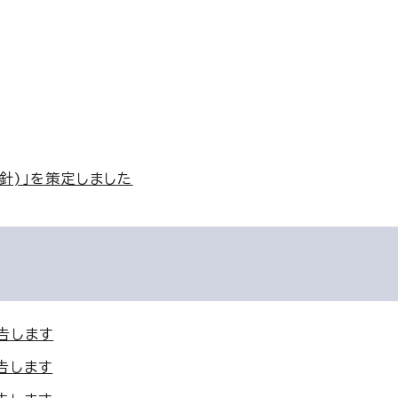
針)」を策定しました
告します
告します