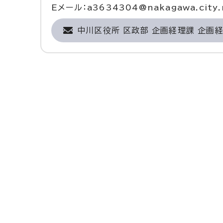
Eメール：a3634304@nakagawa.city.n
中川区役所 区政部 企画経理課 企画