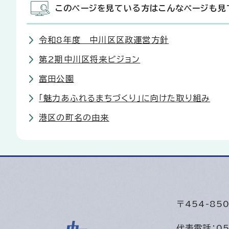
このページを見ている方はこんなページも見
令和8年度 中川区区政運営方針
第2期中川区将来ビジョン
富田公園
「魅力あふれるまちづくり」に向けた取り組み
港区の町名の由来
〒454-8
代表電話：
05