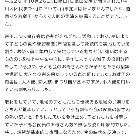
平成26 年10月26日（日曜日）に富田公園で開催された「中
川区区民まつり」において、山車揃えは叶いませんでしたが、道
踊りやお囃子・からくり人形の実演を披露することができまし
た。
戸田まつり保存会は各割がそれぞれに活動しており、割によっ
て子どもの数や練習頻度（年間を通して継続的に実地している
割や、お祭り前に集中して実地している割など）に違いはある
ものの、概ね小学生を中心に、学年によってお囃子の役割分担
をしている点や、子ども会のお母さんたちが子どもたちの招集
や世話に大きな役割を果たしている点は同じでした。お囃子の
内容は、大太鼓、締太鼓、まつり笛が基本ですが、小太鼓を用い
ている割もありました。
取材をしていて、地域の子どもたちに伝統ある地域のお祭りを
きちんと継承していこうとしている各割保存会の役員の皆さん
の熱い思いと、そうした思いを受け止め、子どもたちを指導し
ていた子ども会役員のお母さん方の熱心な姿が印象的でした。
特に、練習が基本的に夜間になるため、今の時代を反映して、