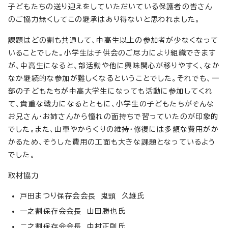
子どもたちの送り迎えをしていただいている保護者の皆さん
のご協力無くしてこの継承はあり得ないと思われました。
課題はどの割も共通して、中高生以上の参加者が少なくなって
いることでした。小学生は子供会のご尽力により組織できます
が、中高生になると、部活動や他に興味関心が移りやすく、なか
なか継続的な参加が難しくなるということでした。それでも、一
部の子どもたちが中高大学生になっても活動に参加してくれ
て、貴重な戦力になるとともに、小学生の子どもたちがそんな
お兄さん・お姉さんから憧れの面持ちで習っていたのが印象的
でした。また、山車やからくりの維持・修復には多額な費用がか
かるため、そうした費用の工面も大きな課題となっているよう
でした。
取材協力
戸田まつり保存会会長 鬼頭 久雄氏
一之割保存会会長 山田勝也氏
二之割保存会会長 中村正則氏