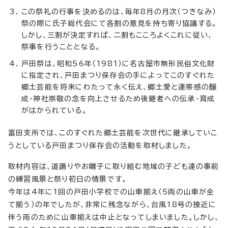
この祭礼の行事を決めるのは、毎年8月の月次（つきなみ）
祭の際に氏子総代会にて各割の意見を持ち寄り協議する。
しかし、三割が決定すれば、二割もこころよくこれに従い、
祭事を行うこととなる。
戸田祭は、昭和56年（1981）に名古屋市無形民俗文化財
に指定され、戸田まつり保存会の手によってこのすぐれた
郷土芸能を将来にわたって永く伝え、郷土愛と連帯感の醸
成・神社崇敬の念を向上させるため後継者への伝承・育成
がはかられている。
富田支所では、このすぐれた郷土芸能を次世代に継承していこ
うとしている戸田まつり保存会の活動を取材しました。
取材内容は、道踊りやお囃子に取り組む地域の子ども達の事前
の練習風景と祭り初日の情景です。
今年は4年に1回の戸田小学校での山車揃え（5両の山車が全
て揃う）の年でしたが、非常に残念ながら、台風18号の接近に
伴う雨のために山車揃えは中止となってしまいました。しかし、