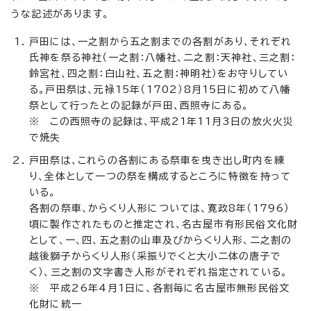
うな記述があります。
戸田には、一之割から五之割までの各割があり、それぞれ
氏神を祭る神社（一之割：八幡社、二之割：天神社、三之割：
鈴宮社、四之割：白山社、五之割：神明社）をお守りしてい
る。戸田祭は、元禄15年（1702）8月15日に初めて八幡
祭として行ったとの記録が戸田、西照寺にある。
※ この西照寺の記録は、平成21年11月3日の放火火災
で焼失
戸田祭は、これらの各割にある祭車を曳き出し町内を練
り、全体として一つの祭を構成するところに特徴を持って
いる。
各割の祭車、からくり人形については、寛政8年（1796）
頃に製作されたものと推定され、名古屋市有形民俗文化財
として、一、四、五之割の山車及びからくり人形、二之割の
越後獅子からくり人形（采振りでくと大小二体の唐子で
く）、三之割の文字書き人形がそれぞれ指定されている。
※ 平成26年4月1日に、各割毎に名古屋市無形民俗文
化財に統一