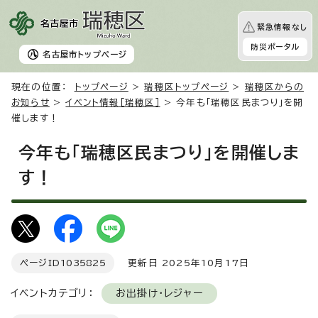
緊急情報なし
防災ポータル
名古屋市
トップページ
現在の位置：
トップページ
>
瑞穂区トップページ
>
瑞穂区からの
お知らせ
>
イベント情報［瑞穂区］
> 今年も「瑞穂区民まつり」を開
催します！
今年も「瑞穂区民まつり」を開催しま
す！
ページID
1035825
更新日 2025年10月17日
イベントカテゴリ：
お出掛け・レジャー