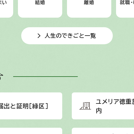
まい
結婚
離婚
就職・
人生のできごと一覧
す
ユメリア徳重
届出と証明［緑区］
内