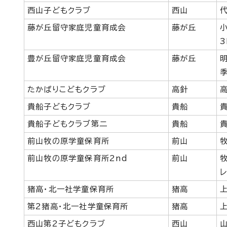
西山子どもクラブ
西山
藤が丘留守家庭児童育成会
藤が丘
3
豊が丘留守家庭児童育成会
藤が丘
たかばりこどもクラブ
高針
貴船子どもクラブ
貴船
貴船子どもクラブ第二
貴船
前山牧の原学童保育所
前山
前山牧の原学童保育所2nd
前山
猪高・北一社学童保育所
猪高
第2猪高・北一社学童保育所
猪高
西山第2子どもクラブ
西山