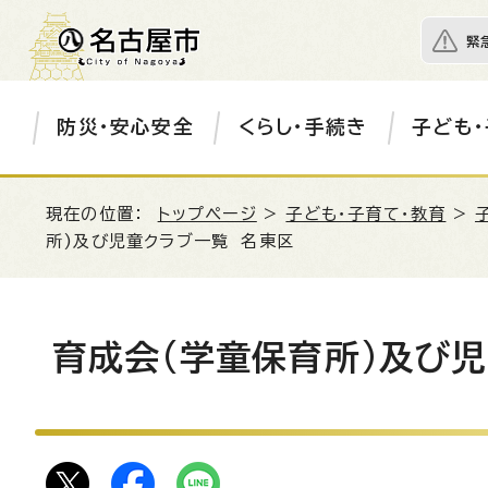
緊
防災・安心安全
くらし・手続き
子ども・
現在の位置：
トップページ
>
子ども・子育て・教育
>
所)及び児童クラブ一覧 名東区
育成会(学童保育所)及び