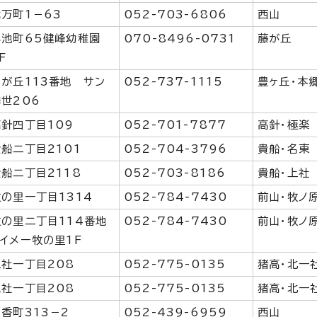
代万町1－63
052-703-6806
西山
小池町65健峰幼稚園
070-8496-0731
藤が丘
F
明が丘113番地 サン
052-737-1115
豊ヶ丘・本
季世206
高針四丁目109
052-701-7877
高針・極楽
貴船二丁目2101
052-704-3796
貴船・名東
貴船二丁目2118
052-703-8186
貴船・上社
牧の里一丁目1314
052-784-7430
前山・牧ノ
牧の里二丁目114番地
052-784-7430
前山・牧ノ
レイメー牧の里1F
上社一丁目208
052-775-0135
猪高・北一
上社一丁目208
052-775-0135
猪高・北一
山香町313－2
052-439-6959
西山