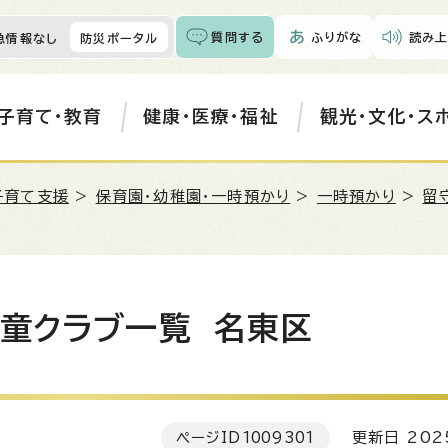
質問する
ふりがな
読み上
急情報なし
防災ポータル
子育て・教育
健康・医療・福祉
観光・文化・ス
子育て支援
>
保育園・幼稚園・一時預かり
>
一時預かり
>
留
児童クラブ一覧 名東区
ページID
1009301
更新日 202