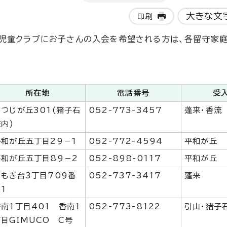
大きな文
印刷
庭児童クラブにお子さんの入会を希望される方は、各留守家
所在地
電話番号
受
つつじが丘301(猪子石
052-773-3457
蓬来・香流
内)
平和が丘五丁目29－1
052-772-4594
平和が丘
平和が丘五丁目89－2
052-898-0117
平和が丘
よもぎ台3丁目709番
052-737-3417
蓬来
1
香南1丁目401 香南1
052-773-8122
引山・猪子
丁目GIMUCO C号