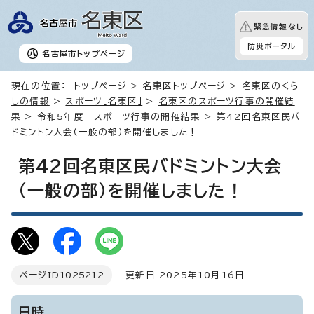
緊急情報なし
防災ポータル
名古屋市
トップページ
現在の位置：
トップページ
>
名東区トップページ
>
名東区のくら
しの情報
>
スポーツ［名東区］
>
名東区のスポーツ行事の開催結
果
>
令和5年度 スポーツ行事の開催結果
> 第42回名東区民バ
ドミントン大会（一般の部）を開催しました！
第42回名東区民バドミントン大会
（一般の部）を開催しました！
ページID
1025212
更新日 2025年10月16日
日時