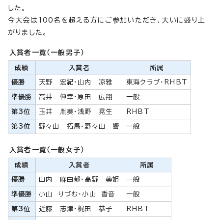
した。
今大会は100名を超える方にご参加いただき、大いに盛り上
がりました。
入賞者一覧（一般男子）
成績
入賞者
所属
優勝
天野 宏紀・山内 凉雅
東海クラブ・RHBT
準優勝
高井 伸幸・原田 広翔
一般
第3位
玉井 胤葵・浅野 晃生
RHBT
第3位
野々山 拓馬・野々山 響
一般
入賞者一覧（一般女子）
成績
入賞者
所属
優勝
山内 麻由郁・高野 葵姫
一般
準優勝
小山 りづむ・小山 香音
一般
第3位
近藤 志津・梶田 恭子
RHBT