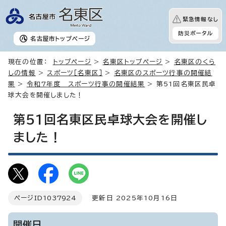
緊急情報なし
防災ポータル
名古屋市
トップページ
現在の位置：
トップページ
>
名東区トップページ
>
名東区のくら
しの情報
>
スポーツ［名東区］
>
名東区のスポーツ行事の開催結
果
>
令和7年度 スポーツ行事の開催結果
> 第51回名東区民卓
球大会を開催しました！
第51回名東区民卓球大会を開催し
ました！
ページID
1037924
更新日 2025年10月16日
開催日