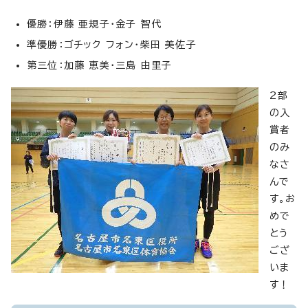
優勝：伊藤 亜規子・金子 智代
準優勝：ゴチック フォン・柴田 美佐子
第三位：加藤 恵美・三島 由里子
2部
の入
賞者
のみ
なさ
んで
す。お
めで
とう
ござ
いま
す！