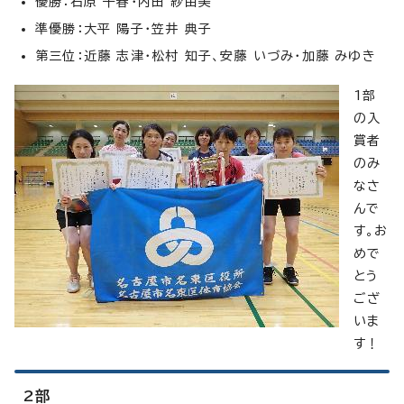
優勝：石原 千春・内田 紗由美
準優勝：大平 陽子・笠井 典子
第三位：近藤 志津・松村 知子、安藤 いづみ・加藤 みゆき
1部
の入
賞者
のみ
なさ
んで
す。お
めで
とう
ござ
いま
す！
2部