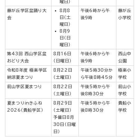
曜日）
藤が丘学区盆踊り大
8月8
午後6時から午
藤が丘
日（土
会
後9時
小学校
曜日）
8月9
日（日
曜日）
第43回 西山学区盆
8月16日
午後6時から午
西山中
おどり大会
（日曜日）
後9時
公園
令和8年度 極楽学区
8月22日
午後5時30分か
極楽小
納涼夏まつり
（土曜日）
ら午後8時45分
学校
前山学区夏まつり
8月22日
午後5時から午
前山小
（土曜日）
後8時30分
学校
夏まつりinきふね
8月29日
午後5時から午
貴船小
2026（貴船学区）
（土曜日）
後8時30分
学校
予備日8月
30日（日曜
日）