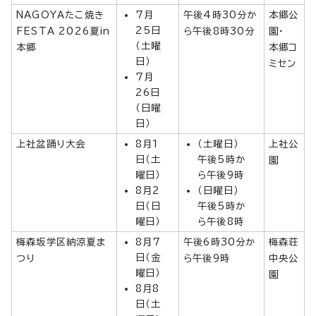
NAGOYAたこ焼き
7月
午後4時30分か
本郷公
25日
FESTA 2026夏in
ら午後8時30分
園・
（土曜
本郷
本郷コ
日）
ミセン
7月
26日
（日曜
日）
上社盆踊り大会
8月1
（土曜日）
上社公
日（土
午後5時か
園
曜日）
ら午後9時
8月2
（日曜日）
日（日
午後5時か
曜日）
ら午後8時
梅森坂学区納涼夏ま
8月7
午後6時30分か
梅森荘
日（金
つり
ら午後9時
中央公
曜日）
園
8月8
日（土