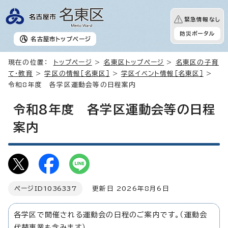
緊急情報なし
防災ポータル
名古屋市
トップページ
現在の位置：
トップページ
>
名東区トップページ
>
名東区の子育
て・教育
>
学区の情報［名東区］
>
学区イベント情報［名東区］
>
令和8年度 各学区運動会等の日程案内
令和8年度 各学区運動会等の日程
案内
ページID
1036337
更新日 2026年8月6日
各学区で開催される運動会の日程のご案内です。（運動会
代替事業も含みます）