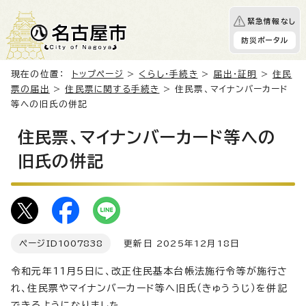
緊急情報なし
防災ポータル
現在の位置：
トップページ
>
くらし・手続き
>
届出・証明
>
住民
票の届出
>
住民票に関する手続き
> 住民票、マイナンバーカード
等への旧氏の併記
住民票、マイナンバーカード等への
旧氏の併記
ページID
1007838
更新日 2025年12月18日
令和元年11月5日に、改正住民基本台帳法施行令等が施行さ
れ、住民票やマイナンバーカード等へ旧氏（きゅううじ）を併記
できるようになりました。