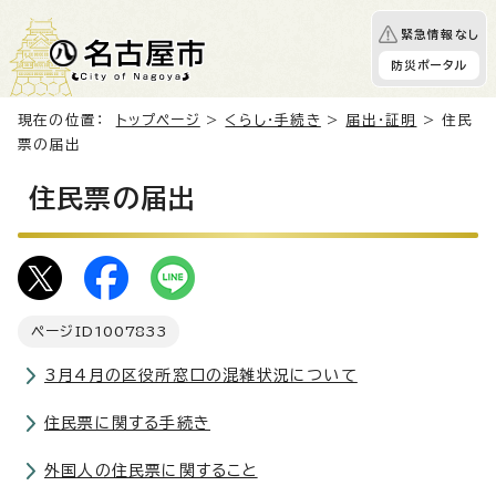
緊急情報なし
防災ポータル
現在の位置：
トップページ
>
くらし・手続き
>
届出・証明
> 住民
票の届出
住民票の届出
ページID
1007833
3月4月の区役所窓口の混雑状況について
住民票に関する手続き
外国人の住民票に関すること