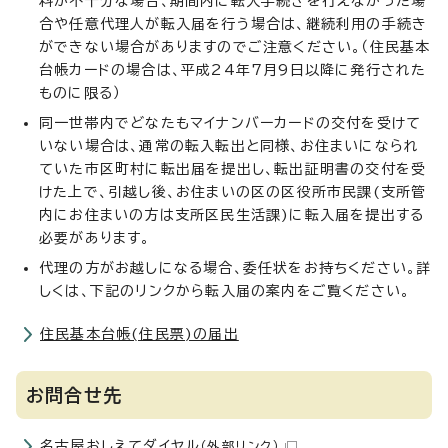
料が不十分な場合、期間内に転入手続きを行えなかった場
合や任意代理人が転入届を行う場合は、継続利用の手続き
ができない場合がありますのでご注意ください。（住民基本
台帳カードの場合は、平成24年7月9日以降に発行された
ものに限る）
同一世帯内でどなたもマイナンバーカードの交付を受けて
いない場合は、通常の転入転出と同様、お住まいになられ
ていた市区町村に転出届を提出し、転出証明書の交付を受
けた上で、引越し後、お住まいの区の区役所市民課(支所管
内にお住まいの方は支所区民生活課)に転入届を提出する
必要があります。
代理の方がお越しになる場合、委任状をお持ちください。詳
しくは、下記のリンクから転入届の案内をご覧ください。
住民基本台帳(住民票)の届出
お問合せ先
名古屋おしえてダイヤル
（外部リンク）