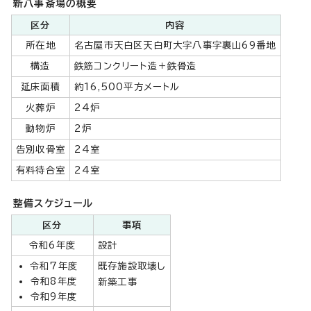
新八事斎場の概要
区分
内容
所在地
名古屋市天白区天白町大字八事字裏山69番地
構造
鉄筋コンクリート造＋鉄骨造
延床面積
約16,500平方メートル
火葬炉
24炉
動物炉
2炉
告別収骨室
24室
有料待合室
24室
整備スケジュール
区分
事項
令和6年度
設計
令和7年度
既存施設取壊し
令和8年度
新築工事
令和9年度