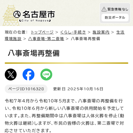
緊急情報なし
防災ポータル
現在の位置：
トップページ
>
くらし・手続き
>
施設案内
>
生活
環境施設
>
八事斎場・第二斎場
> 八事斎場再整備
八事斎場再整備
ページID
1016328
更新日 2025年10月16日
令和7年4月から令和10年5月まで、八事斎場の再整備を行
い、令和10年6月から新しい八事斎場の供用開始を予定して
います。また、再整備期間中は八事斎場は人体火葬を停止（動
物火葬は継続）しますが、市民の皆様の火葬は、第二斎場で対
応させていただきます。