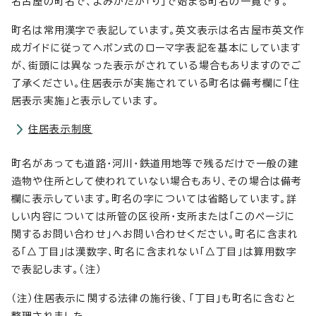
名古屋の町名で、よみかたが「り」で始まる町名の一覧です。
町名は常用漢字で表記しています。英文表示は名古屋市英文作
成ガイドに従ってヘボン式のローマ字表記を基本にしています
が、街頭には異なった表示がされている場合もありますのでご
了承ください。住居表示が実施されている町名は備考欄に「住
居表示実施」と表示しています。
住居表示制度
町名があっても道路・河川・鉄道用地等で残るだけで一般の建
造物や住所として使われていない場合もあり、その場合は備考
欄に表示しています。町名の字については省略しています。詳
しい内容については所管の区役所・支所または「このページに
関するお問い合わせ」へお問い合わせください。町名に含まれ
る「△丁目」は漢数字、町名に含まれない「△丁目」は算用数字
で表記します。（注）
（注）住居表示に関する法律の施行後、「丁目」も町名に含むと