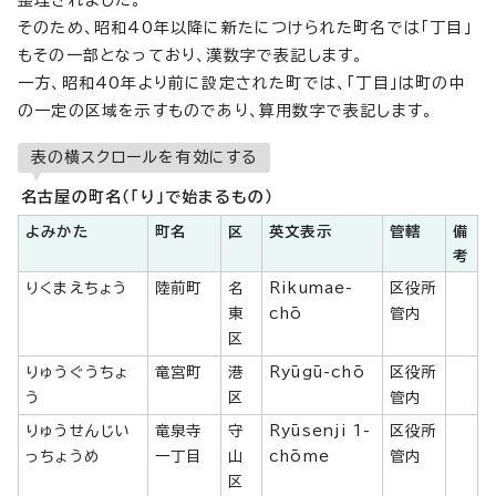
整理されました。
そのため、昭和40年以降に新たにつけられた町名では「丁目」
もその一部となっており、漢数字で表記します。
一方、昭和40年より前に設定された町では、「丁目」は町の中
の一定の区域を示すものであり、算用数字で表記します。
表の横スクロールを有効にする
名古屋の町名（「り」で始まるもの）
よみかた
町名
区
英文表示
管轄
備
考
りくまえちょう
陸前町
名
Rikumae-
区役所
東
chō
管内
区
りゅうぐうちょ
竜宮町
港
Ryūgū-chō
区役所
う
区
管内
りゅうせんじい
竜泉寺
守
Ryūsenji 1-
区役所
っちょうめ
一丁目
山
chōme
管内
区