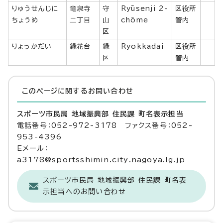
りゅうせんじに
竜泉寺
守
Ryūsenji 2-
区役所
ちょうめ
二丁目
山
chōme
管内
区
りょっかだい
緑花台
緑
Ryokkadai
区役所
区
管内
このページに関する
お問い合わせ
スポーツ市民局 地域振興部 住民課 町名表示担当
電話番号：052-972-3178 ファクス番号：052-
953-4396
Eメール：
a3178@sportsshimin.city.nagoya.lg.jp
スポーツ市民局 地域振興部 住民課 町名表
示担当へのお問い合わせ