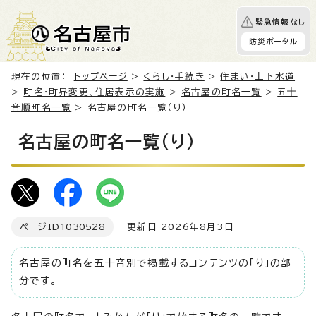
緊急情報なし
防災ポータル
現在の位置：
トップページ
>
くらし・手続き
>
住まい・上下水道
>
町名・町界変更、住居表示の実施
>
名古屋の町名一覧
>
五十
音順町名一覧
> 名古屋の町名一覧（り）
名古屋の町名一覧（り）
ページID
1030528
更新日 2026年8月3日
名古屋の町名を五十音別で掲載するコンテンツの「り」の部
分です。