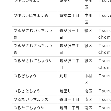
つゆはしちょう
露橋町
中川
Tsuy
区
つゆはしにちょうめ
露橋二丁目
中川
Tsuy
区
つるがさわいっちょう
鶴が沢一丁
緑区
Tsur
め
目
chōm
つるがさわさんちょう
鶴が沢三丁
緑区
Tsur
め
目
chōm
つるがさわにちょうめ
鶴が沢二丁
緑区
Tsur
目
chōm
つるぎちょう
剣町
中村
Tsur
区
つるさとちょう
鶴里町
南区
Tsur
つるたいっちょうめ
鶴田一丁目
南区
Tsur
つるたにちょうめ
鶴田二丁目
南区
Tsur