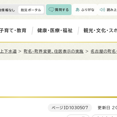
質問する
ふりがな
読み上
急情報なし
防災ポータル
子育て・教育
健康・医療・福祉
観光・文化・ス
・上下水道
>
町名・町界変更、住居表示の実施
>
名古屋の町名
ページID
1030507
更新日 20