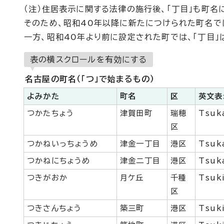
（注）住居表示に関する法律の施行後、「丁目」も町名
そのため、昭和40年以降に新たにつけられた町名で
一方、昭和40年より前に設定された町では、「丁目
表の横スクロールを有効にする
名古屋の町名（「つ」で始まるもの）
よみかた
町名
区
英文表
つかたちょう
津賀田町
瑞穂
Tsuk
区
つかねいっちょうめ
津金一丁目
港区
Tsuk
つかねにちょうめ
津金二丁目
港区
Tsuk
つきがおか
月ケ丘
千種
Tsuk
区
つきさんちょう
築三町
港区
Tsuk