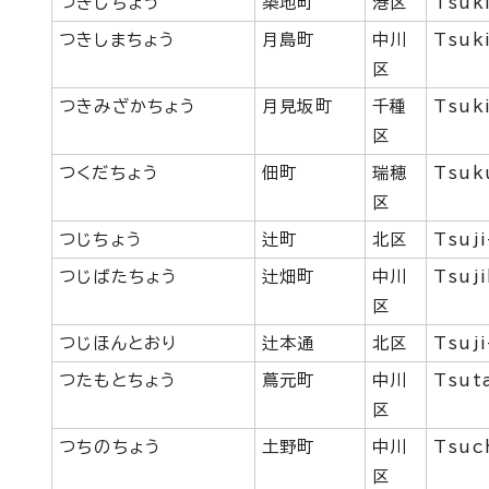
つきじちょう
築地町
港区
Tsuki
つきしまちょう
月島町
中川
Tsuk
区
つきみざかちょう
月見坂町
千種
Tsuk
区
つくだちょう
佃町
瑞穂
Tsuk
区
つじちょう
辻町
北区
Tsuj
つじばたちょう
辻畑町
中川
Tsuj
区
つじほんとおり
辻本通
北区
Tsuji
つたもとちょう
蔦元町
中川
Tsut
区
つちのちょう
土野町
中川
Tsuc
区