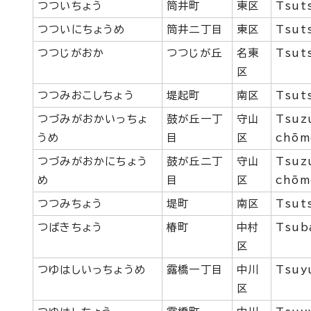
つついちょう
筒井町
東区
Tsut
つついにちょうめ
筒井二丁目
東区
Tsut
つつじがおか
つつじが丘
名東
Tsut
区
つつみおこしちょう
堤起町
南区
Tsut
つづみがおかいっちょ
鼓が丘一丁
守山
Tsuz
うめ
目
区
chōm
つづみがおかにちょう
鼓が丘二丁
守山
Tsuz
め
目
区
chōm
つつみちょう
堤町
南区
Tsut
つばきちょう
椿町
中村
Tsub
区
つゆはしいっちょうめ
露橋一丁目
中川
Tsuy
区