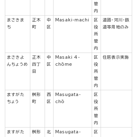
管
内
まさきま
正木
中
Masaki-machi
区
道路・河川・鉄
ち
町
区
役
道等用地のみ
所
管
内
まさきよ
正木
中
Masaki 4-
区
住居表示実施
んちょうめ
四丁
区
chōme
役
目
所
管
内
ますがた
桝形
西
Masugata-
区
ちょう
町
区
chō
役
所
管
内
ますがた
桝形
北
Masugata-
区