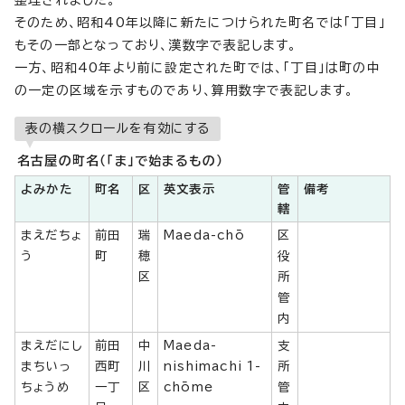
整理されました。
そのため、昭和40年以降に新たにつけられた町名では「丁目」
もその一部となっており、漢数字で表記します。
一方、昭和40年より前に設定された町では、「丁目」は町の中
の一定の区域を示すものであり、算用数字で表記します。
表の横スクロールを有効にする
名古屋の町名（「ま」で始まるもの）
よみかた
町名
区
英文表示
管
備考
轄
まえだちょ
前田
瑞
Maeda-chō
区
う
町
穂
役
区
所
管
内
まえだにし
前田
中
Maeda-
支
まちいっ
西町
川
nishimachi 1-
所
ちょうめ
一丁
区
chōme
管