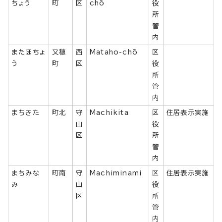
ちょう
町
区
chō
役
所
管
内
またほちょ
又穂
西
Mataho-chō
区
う
町
区
役
所
管
内
まちきた
町北
守
Machikita
区
住居表示実施
山
役
区
所
管
内
まちみな
町南
守
Machiminami
区
住居表示実施
み
山
役
区
所
管
内