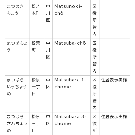
まつのき
松ノ
中
Matsunoki-
区
ちょう
木町
川
chō
役
区
所
管
内
まつばちょ
松葉
中
Matsuba-chō
区
う
町
川
役
区
所
管
内
まつばら
松原
中
Matsubara 1-
区
住居表示実施
いっちょう
一丁
区
chōme
役
め
目
所
管
内
まつばら
松原
中
Matsubara 3-
区
住居表示実施
さんちょう
三丁
区
chōme
役
め
目
所