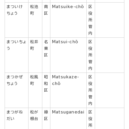
まついけ
松池
南
Matsuike-chō
区
ちょう
町
区
役
所
管
内
まついちょ
松井
名
Matsui-chō
区
う
町
東
役
区
所
管
内
まつかぜ
松風
昭
Matsukaze-
区
ちょう
町
和
chō
役
区
所
管
内
まつがね
松が
緑
Matsuganedai
区
だい
根台
区
役
所