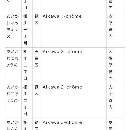
め
丁
管
目
内
あいか
相
緑
Aikawa 1-chōme
支
わいっ
川
区
所
ちょう
一
管
め
丁
内
目
あいか
相
天
Aikawa 2-chōme
区
わにち
川
白
役
ょうめ
二
区
所
丁
管
目
内
あいか
相
緑
Aikawa 2-chōme
支
わにち
川
区
所
ょうめ
二
管
丁
内
目
あいか
相
緑
Aikawa 3-chōme
支
わさん
川
区
所