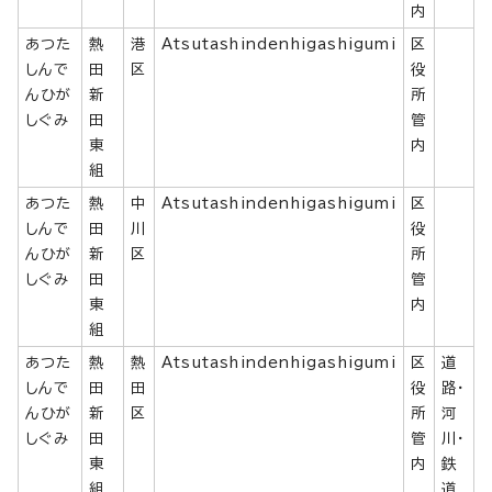
内
あつた
熱
港
Atsutashindenhigashigumi
区
しんで
田
区
役
んひが
新
所
しぐみ
田
管
東
内
組
あつた
熱
中
Atsutashindenhigashigumi
区
しんで
田
川
役
んひが
新
区
所
しぐみ
田
管
東
内
組
あつた
熱
熱
Atsutashindenhigashigumi
区
道
しんで
田
田
役
路・
んひが
新
区
所
河
しぐみ
田
管
川・
東
内
鉄
組
道