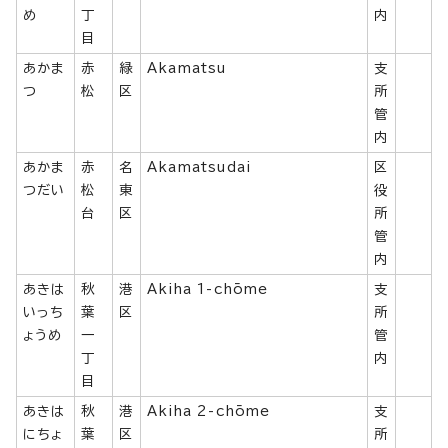
め
丁
内
目
あかま
赤
緑
Akamatsu
支
つ
松
区
所
管
内
あかま
赤
名
Akamatsudai
区
つだい
松
東
役
台
区
所
管
内
あきは
秋
港
Akiha 1-chōme
支
いっち
葉
区
所
ょうめ
一
管
丁
内
目
あきは
秋
港
Akiha 2-chōme
支
にちょ
葉
区
所