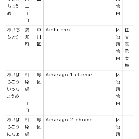
ちょう
三
管
め
丁
内
目
あいち
愛
中
Aichi-chō
区
住
ちょう
知
川
役
居
町
区
所
表
管
示
内
実
施
あいば
相
緑
Aibaragō 1-chōme
区
らごう
原
区
役
いっち
郷
所
ょうめ
一
管
丁
内
目
あいば
相
緑
Aibaragō 2-chōme
区
らごう
原
区
役
にちょ
郷
所