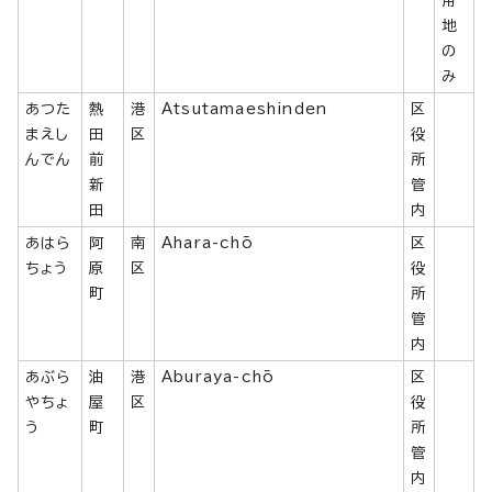
用
地
の
み
あつた
熱
港
Atsutamaeshinden
区
まえし
田
区
役
んでん
前
所
新
管
田
内
あはら
阿
南
Ahara-chō
区
ちょう
原
区
役
町
所
管
内
あぶら
油
港
Aburaya-chō
区
やちょ
屋
区
役
う
町
所
管
内