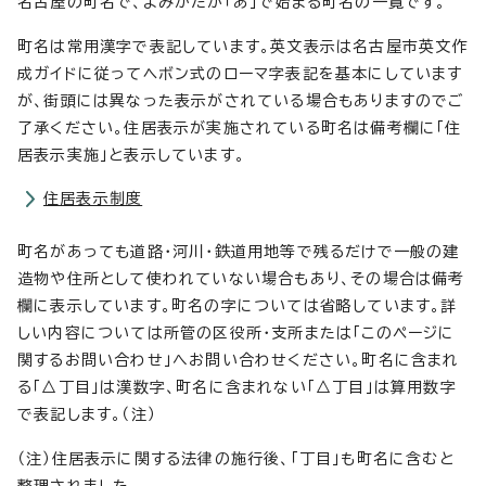
名古屋の町名で、よみかたが「あ」で始まる町名の一覧です。
町名は常用漢字で表記しています。英文表示は名古屋市英文作
成ガイドに従ってヘボン式のローマ字表記を基本にしています
が、街頭には異なった表示がされている場合もありますのでご
了承ください。住居表示が実施されている町名は備考欄に「住
居表示実施」と表示しています。
住居表示制度
町名があっても道路・河川・鉄道用地等で残るだけで一般の建
造物や住所として使われていない場合もあり、その場合は備考
欄に表示しています。町名の字については省略しています。詳
しい内容については所管の区役所・支所または「このページに
関するお問い合わせ」へお問い合わせください。町名に含まれ
る「△丁目」は漢数字、町名に含まれない「△丁目」は算用数字
で表記します。（注）
（注）住居表示に関する法律の施行後、「丁目」も町名に含むと