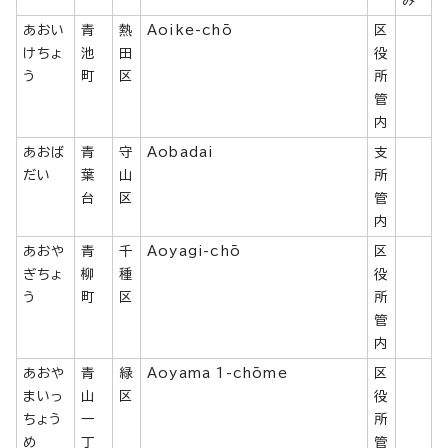
み
あおい
青
熱
Aoike-chō
区
けちょ
池
田
役
う
町
区
所
管
内
あおば
青
守
Aobadai
支
だい
葉
山
所
台
区
管
内
あおや
青
千
Aoyagi-chō
区
ぎちょ
柳
種
役
う
町
区
所
管
内
あおや
青
緑
Aoyama 1-chōme
区
まいっ
山
区
役
ちょう
一
所
め
丁
管