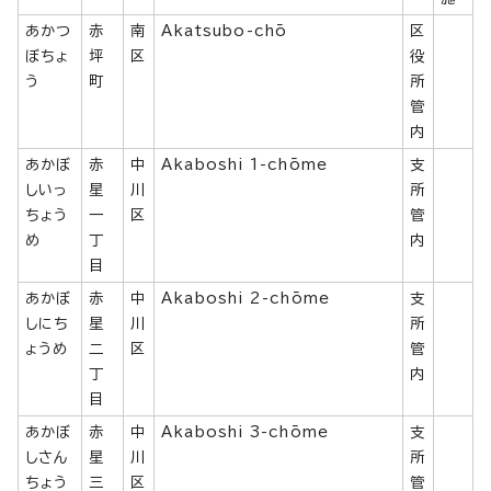
あかつ
赤
南
Akatsubo-chō
区
ぼちょ
坪
区
役
う
町
所
管
内
あかぼ
赤
中
Akaboshi 1-chōme
支
しいっ
星
川
所
ちょう
一
区
管
め
丁
内
目
あかぼ
赤
中
Akaboshi 2-chōme
支
しにち
星
川
所
ょうめ
二
区
管
丁
内
目
あかぼ
赤
中
Akaboshi 3-chōme
支
しさん
星
川
所
ちょう
三
区
管