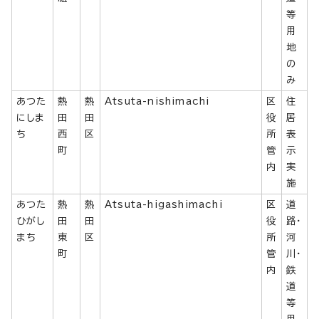
等
用
地
の
み
あつた
熱
熱
Atsuta-nishimachi
区
住
にしま
田
田
役
居
ち
西
区
所
表
町
管
示
内
実
施
あつた
熱
熱
Atsuta-higashimachi
区
道
ひがし
田
田
役
路・
まち
東
区
所
河
町
管
川・
内
鉄
道
等