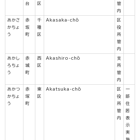
台
区
管
内
あかさ
赤
千
Akasaka-chō
区
かちょ
坂
種
役
う
町
区
所
管
内
あかし
赤
西
Akashiro-chō
支
ろちょ
城
区
所
う
町
管
内
あかつ
赤
東
Akatsuka-chō
区
一
かちょ
塚
区
役
部
う
町
所
住
管
居
内
表
示
実
施