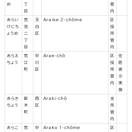
め
丁
管
目
内
あらい
荒
天
Araike 2-chōme
区
けにち
池
白
役
ょうめ
二
区
所
丁
管
目
内
あらえ
荒
中
Arae-chō
区
住
ちょう
江
川
役
居
町
区
所
表
管
示
内
実
施
あらき
新
西
Araki-chō
支
ちょう
木
区
所
町
管
内
あらこ
荒
中
Arako 1-chōme
区