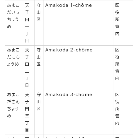
あまこ
天
守
Amakoda 1-chōme
区
だいっ
子
山
役
ちょう
田
区
所
め
一
管
丁
内
目
あまこ
天
守
Amakoda 2-chōme
区
だにち
子
山
役
ょうめ
田
区
所
二
管
丁
内
目
あまこ
天
守
Amakoda 3-chōme
区
ださん
子
山
役
ちょう
田
区
所
め
三
管
丁
内
目