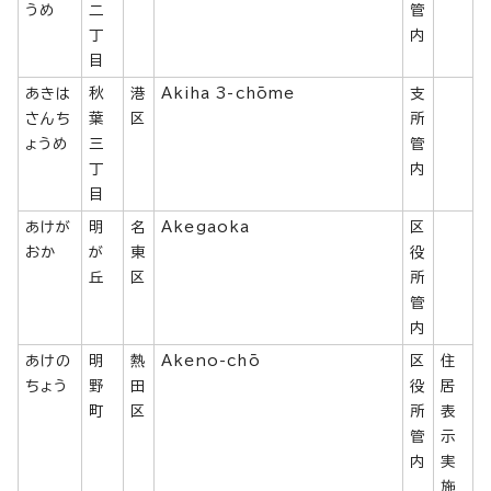
うめ
二
管
丁
内
目
あきは
秋
港
Akiha 3-chōme
支
さんち
葉
区
所
ょうめ
三
管
丁
内
目
あけが
明
名
Akegaoka
区
おか
が
東
役
丘
区
所
管
内
あけの
明
熱
Akeno-chō
区
住
ちょう
野
田
役
居
町
区
所
表
管
示
内
実
施