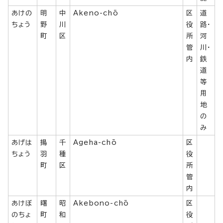
あけの
明
中
Akeno-chō
区
道
ちょう
野
川
役
路・
町
区
所
河
管
川・
内
鉄
道
等
用
地
の
み
あげは
揚
千
Ageha-chō
区
ちょう
羽
種
役
町
区
所
管
内
あけぼ
曙
昭
Akebono-chō
区
のちょ
町
和
役