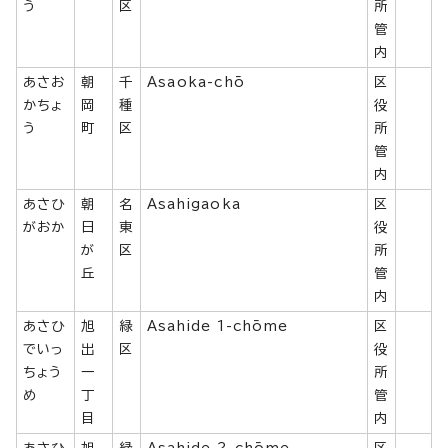
う
区
所
管
内
あさお
朝
千
Asaoka-chō
区
かちょ
岡
種
役
う
町
区
所
管
内
あさひ
朝
名
Asahigaoka
区
がおか
日
東
役
が
区
所
丘
管
内
あさひ
旭
緑
Asahide 1-chōme
区
でいっ
出
区
役
ちょう
一
所
め
丁
管
目
内