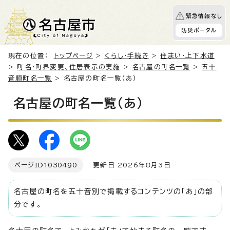
緊急情報なし
防災ポータル
現在の位置：
トップページ
>
くらし・手続き
>
住まい・上下水道
>
町名・町界変更、住居表示の実施
>
名古屋の町名一覧
>
五十
音順町名一覧
> 名古屋の町名一覧（あ）
名古屋の町名一覧（あ）
ページID
1030490
更新日 2026年8月3日
名古屋の町名を五十音別で掲載するコンテンツの「あ」の部
分です。