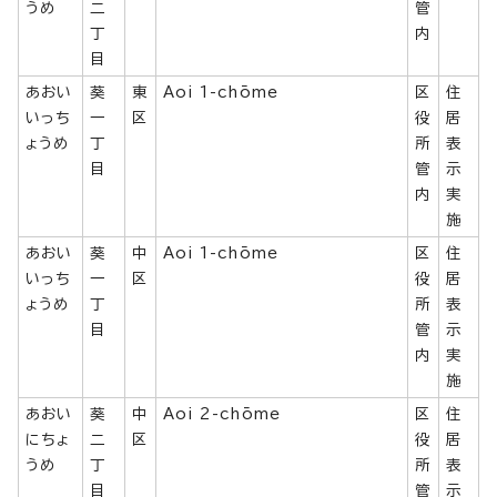
うめ
二
管
丁
内
目
あおい
葵
東
Aoi 1-chōme
区
住
いっち
一
区
役
居
ょうめ
丁
所
表
目
管
示
内
実
施
あおい
葵
中
Aoi 1-chōme
区
住
いっち
一
区
役
居
ょうめ
丁
所
表
目
管
示
内
実
施
あおい
葵
中
Aoi 2-chōme
区
住
にちょ
二
区
役
居
うめ
丁
所
表
目
管
示