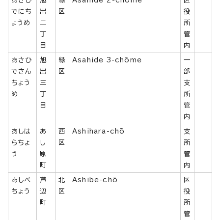
あさひ
旭
緑
Asahide 2-chōme
区
でにち
出
区
役
ょうめ
二
所
丁
管
目
内
あさひ
旭
緑
Asahide 3-chōme
一
でさん
出
区
部
ちょう
三
支
め
丁
所
目
管
内
あしは
あ
西
Ashihara-chō
支
らちょ
し
区
所
う
原
管
町
内
あしべ
芦
北
Ashibe-chō
区
ちょう
辺
区
役
町
所
管