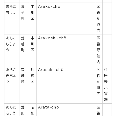
あらこ
荒
中
Arako-chō
区
ちょう
子
川
役
町
区
所
管
内
あらこ
荒
中
Arakoshi-chō
区
しちょ
越
川
役
う
町
区
所
管
内
あらさ
荒
瑞
Arasaki-chō
区
住
きちょ
崎
穂
役
居
う
町
区
所
表
管
示
内
実
施
あらた
荒
昭
Arata-chō
区
ちょう
田
和
役