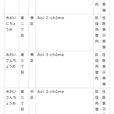
内
実
施
あおい
葵
東
Aoi 2-chōme
区
住
にちょ
二
区
役
居
うめ
丁
所
表
目
管
示
内
実
施
あおい
葵
東
Aoi 3-chōme
区
住
さんち
三
区
役
居
ょうめ
丁
所
表
目
管
示
内
実
施
あおい
葵
中
Aoi 3-chōme
区
住
さんち
三
区
役
居
ょうめ
丁
所
表
目
管
示