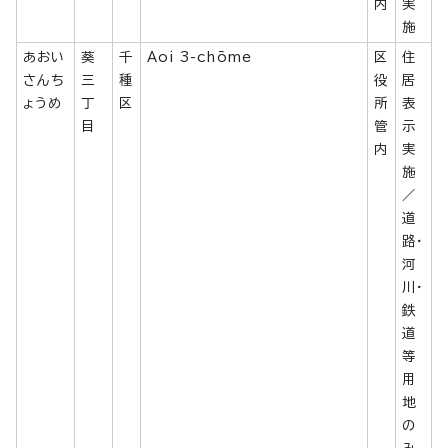
内
実
施
あおい
葵
千
Aoi 3-chōme
区
住
さんち
三
種
役
居
ょうめ
丁
区
所
表
目
管
示
内
実
施
／
道
路・
河
川・
鉄
道
等
用
地
の