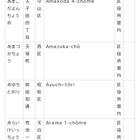
あまこ
天
守
Amakoda 4-chōme
区
だよん
子
山
役
ちょう
田
区
所
め
四
管
丁
内
目
あまづ
天
西
Amazuka-chō
区
かちょ
塚
区
役
う
町
所
管
内
あゆち
阿
昭
Ayuchi-tōri
区
とおり
由
和
役
知
区
所
通
管
内
あらい
荒
天
Araike 1-chōme
区
けいっ
池
白
役
ちょう
一
区
所