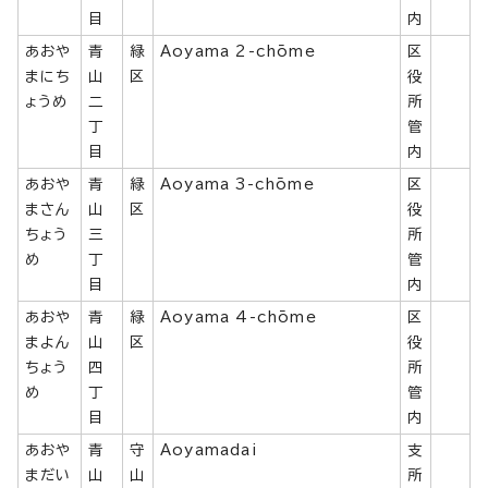
目
内
あおや
青
緑
Aoyama 2-chōme
区
まにち
山
区
役
ょうめ
二
所
丁
管
目
内
あおや
青
緑
Aoyama 3-chōme
区
まさん
山
区
役
ちょう
三
所
め
丁
管
目
内
あおや
青
緑
Aoyama 4-chōme
区
まよん
山
区
役
ちょう
四
所
め
丁
管
目
内
あおや
青
守
Aoyamadai
支
まだい
山
山
所