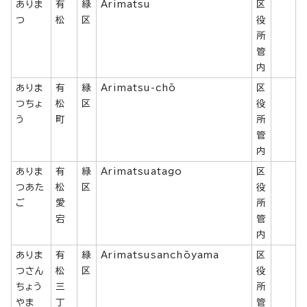
ありま
有
緑
Arimatsu
区
つ
松
区
役
所
管
内
ありま
有
緑
Arimatsu-chō
区
つちょ
松
区
役
う
町
所
管
内
ありま
有
緑
Arimatsuatago
区
つあた
松
区
役
ご
愛
所
宕
管
内
ありま
有
緑
Arimatsusanchōyama
区
つさん
松
区
役
ちょう
三
所
やま
丁
管