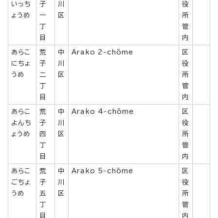
いっち
子
川
役
ょうめ
一
区
所
丁
管
目
内
あらこ
荒
中
Arako 2-chōme
区
にちょ
子
川
役
うめ
二
区
所
丁
管
目
内
あらこ
荒
中
Arako 4-chōme
区
よんち
子
川
役
ょうめ
四
区
所
丁
管
目
内
あらこ
荒
中
Arako 5-chōme
区
ごちょ
子
川
役
うめ
五
区
所
丁
管
目
内