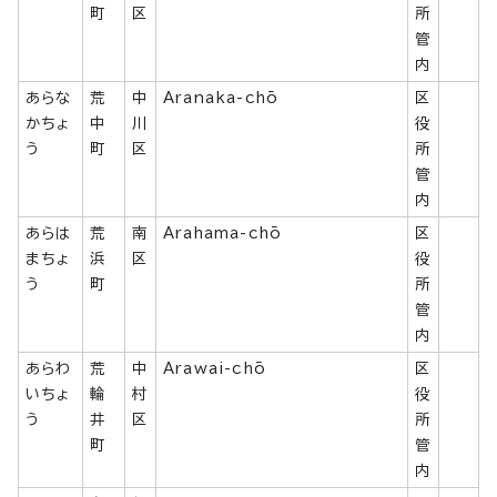
町
区
所
管
内
あらな
荒
中
Aranaka-chō
区
かちょ
中
川
役
う
町
区
所
管
内
あらは
荒
南
Arahama-chō
区
まちょ
浜
区
役
う
町
所
管
内
あらわ
荒
中
Arawai-chō
区
いちょ
輪
村
役
う
井
区
所
町
管
内