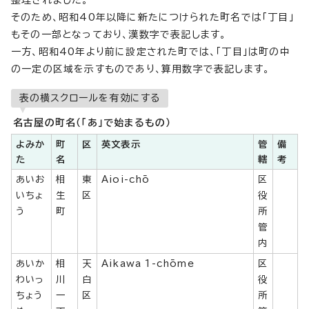
整理されました。
そのため、昭和40年以降に新たにつけられた町名では「丁目」
もその一部となっており、漢数字で表記します。
一方、昭和40年より前に設定された町では、「丁目」は町の中
の一定の区域を示すものであり、算用数字で表記します。
表の横スクロールを有効にする
名古屋の町名（「あ」で始まるもの）
よみか
町
区
英文表示
管
備
た
名
轄
考
あいお
相
東
Aioi-chō
区
いちょ
生
区
役
う
町
所
管
内
あいか
相
天
Aikawa 1-chōme
区
わいっ
川
白
役
ちょう
一
区
所