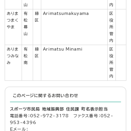
山
内
ありま
有
緑
Arimatsumakuyama
区
つまく
松
区
役
やま
幕
所
山
管
内
ありま
有
緑
Arimatsu Minami
区
つみな
松
区
役
み
南
所
管
内
このページに関する
お問い合わせ
スポーツ市民局 地域振興部 住民課 町名表示担当
電話番号：052-972-3178 ファクス番号：052-
953-4396
Eメール：