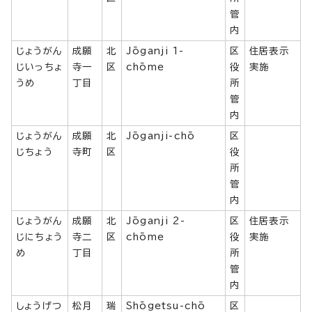
管
内
じょうがん
成願
北
Jōganji 1-
区
住居表示
じいっちょ
寺一
区
chōme
役
実施
うめ
丁目
所
管
内
じょうがん
成願
北
Jōganji-chō
区
じちょう
寺町
区
役
所
管
内
じょうがん
成願
北
Jōganji 2-
区
住居表示
じにちょう
寺二
区
chōme
役
実施
め
丁目
所
管
内
しょうげつ
松月
瑞
Shōgetsu-chō
区