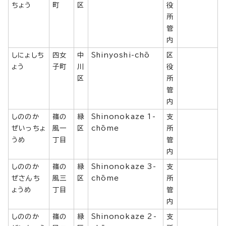
ちょう
町
区
役
所
管
内
しにょしち
四女
中
Shinyoshi-chō
区
ょう
子町
川
役
区
所
管
内
しののか
篠の
緑
Shinonokaze 1-
支
ぜいっちょ
風一
区
chōme
所
うめ
丁目
管
内
しののか
篠の
緑
Shinonokaze 3-
支
ぜさんち
風三
区
chōme
所
ょうめ
丁目
管
内
しののか
篠の
緑
Shinonokaze 2-
支