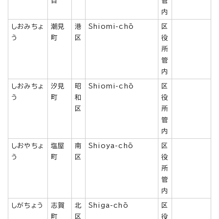
目
管
内
しおみちょ
潮見
港
Shiomi-chō
区
う
町
区
役
所
管
内
しおみちょ
汐見
昭
Shiomi-chō
区
う
町
和
役
区
所
管
内
しおやちょ
塩屋
南
Shioya-chō
区
う
町
区
役
所
管
内
しがちょう
志賀
北
Shiga-chō
区
町
区
役