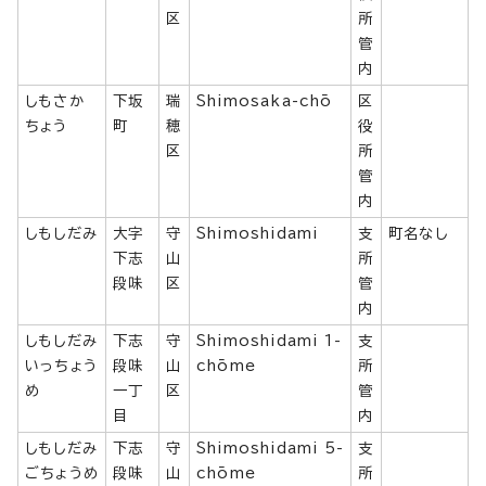
区
所
管
内
しもさか
下坂
瑞
Shimosaka-chō
区
ちょう
町
穂
役
区
所
管
内
しもしだみ
大字
守
Shimoshidami
支
町名なし
下志
山
所
段味
区
管
内
しもしだみ
下志
守
Shimoshidami 1-
支
いっちょう
段味
山
chōme
所
め
一丁
区
管
目
内
しもしだみ
下志
守
Shimoshidami 5-
支
ごちょうめ
段味
山
chōme
所