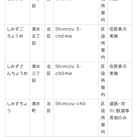
目
所
管
内
しみずご
清水
北
Shimizu 5-
区
住居表示
ちょうめ
五丁
区
chōme
役
実施
目
所
管
内
しみずさ
清水
北
Shimizu 3-
区
住居表示
んちょうめ
三丁
区
chōme
役
実施
目
所
管
内
しみずちょ
清水
北
Shimizu-chō
区
道路・河
う
町
区
役
川・鉄道等
所
用地のみ
管
内