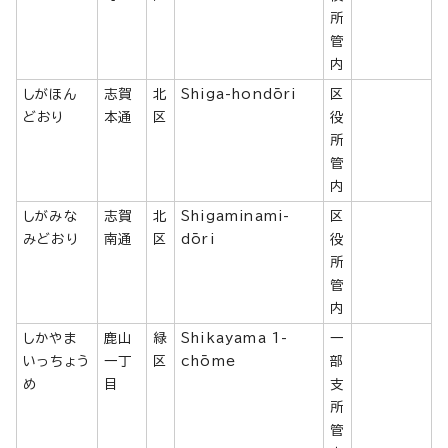
所
管
内
しがほん
志賀
北
Shiga-hondōri
区
どおり
本通
区
役
所
管
内
しがみな
志賀
北
Shigaminami-
区
みどおり
南通
区
dōri
役
所
管
内
しかやま
鹿山
緑
Shikayama 1-
一
いっちょう
一丁
区
chōme
部
め
目
支
所
管