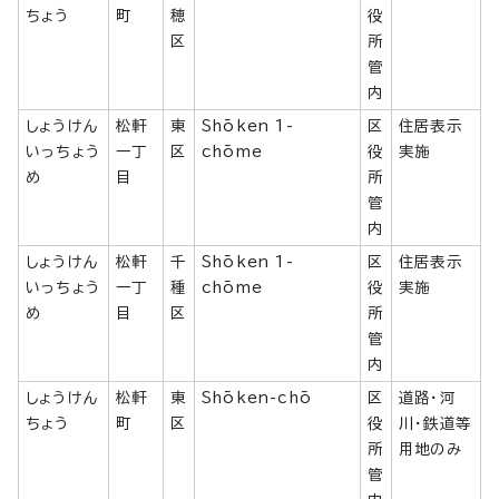
ちょう
町
穂
役
区
所
管
内
しょうけん
松軒
東
Shōken 1-
区
住居表示
いっちょう
一丁
区
chōme
役
実施
め
目
所
管
内
しょうけん
松軒
千
Shōken 1-
区
住居表示
いっちょう
一丁
種
chōme
役
実施
め
目
区
所
管
内
しょうけん
松軒
東
Shōken-chō
区
道路・河
ちょう
町
区
役
川・鉄道等
所
用地のみ
管