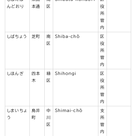
んどおり
本通
区
役
所
管
内
しばちょう
芝町
南
Shiba-chō
区
区
役
所
管
内
しほんぎ
四本
緑
Shihongi
区
木
区
役
所
管
内
しまいちょ
島井
中
Shimai-chō
支
う
町
川
所
区
管
内