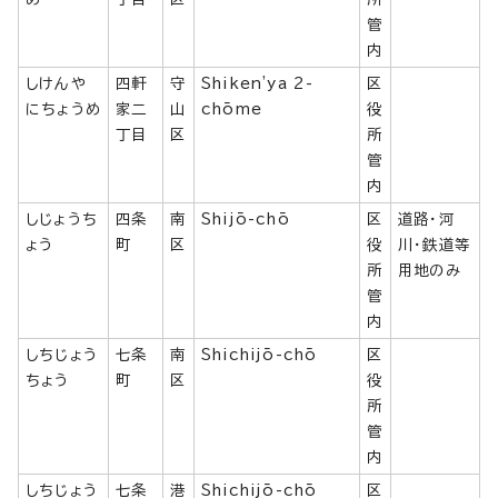
管
内
しけんや
四軒
守
Shiken'ya 2-
区
にちょうめ
家二
山
chōme
役
丁目
区
所
管
内
しじょうち
四条
南
Shijō-chō
区
道路・河
ょう
町
区
役
川・鉄道等
所
用地のみ
管
内
しちじょう
七条
南
Shichijō-chō
区
ちょう
町
区
役
所
管
内
しちじょう
七条
港
Shichijō-chō
区