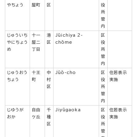
やちょう
屋町
区
役
所
管
内
じゅういち
十一
港
Jūichiya 2-
区
やにちょう
屋二
区
chōme
役
め
丁目
所
管
内
じゅうおう
十王
中
Jūō-cho
区
住居表示
ちょう
町
村
役
実施
区
所
管
内
じゆうが
自由
千
Jiyūgaoka
区
住居表示
おか
ケ丘
種
役
実施
区
所
管