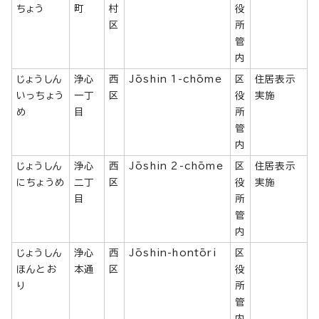
ちょう
町
村
役
区
所
管
内
じょうしん
浄心
西
Jōshin 1-chōme
区
住居表示
いっちょう
一丁
区
役
実施
め
目
所
管
内
じょうしん
浄心
西
Jōshin 2-chōme
区
住居表示
にちょうめ
二丁
区
役
実施
目
所
管
内
じょうしん
浄心
西
Jōshin-hontōri
区
ほんとお
本通
区
役
り
所
管
内