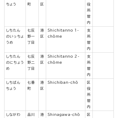
ちょう
町
区
役
所
管
内
しちたん
七反
港
Shichitanno 1-
支
のいっちょ
野一
区
chōme
所
うめ
丁目
管
内
しちたん
七反
港
Shichitanno 2-
支
のにちょう
野二
区
chōme
所
め
丁目
管
内
しちばん
七番
港
Shichiban-chō
区
ちょう
町
区
役
所
管
内
しながわ
品川
港
Shinagawa-chō
区