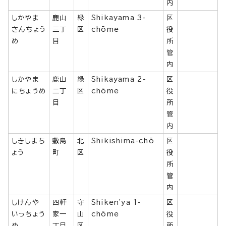
内
しかやま
鹿山
緑
Shikayama 3-
区
さんちょう
三丁
区
chōme
役
め
目
所
管
内
しかやま
鹿山
緑
Shikayama 2-
区
にちょうめ
二丁
区
chōme
役
目
所
管
内
しきしまち
敷島
北
Shikishima-chō
区
ょう
町
区
役
所
管
内
しけんや
四軒
守
Shiken'ya 1-
区
いっちょう
家一
山
chōme
役
め
丁目
区
所