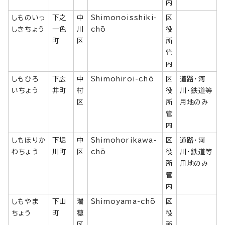
内
しものいっ
下之
中
Shimonoisshiki-
区
しきちょう
一色
川
chō
役
町
区
所
管
内
しもひろ
下広
中
Shimohiroi-chō
区
道路・河
いちょう
井町
村
役
川・鉄道等
区
所
用地のみ
管
内
しもほりか
下堀
中
Shimohorikawa-
区
道路・河
わちょう
川町
区
chō
役
川・鉄道等
所
用地のみ
管
内
しもやま
下山
瑞
Shimoyama-chō
区
ちょう
町
穂
役
区
所