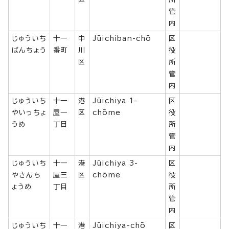
管
内
じゅういち
十一
中
Jūichiban-chō
区
ばんちょう
番町
川
役
区
所
管
内
じゅういち
十一
港
Jūichiya 1-
区
やいっちょ
屋一
区
chōme
役
うめ
丁目
所
管
内
じゅういち
十一
港
Jūichiya 3-
区
やさんち
屋三
区
chōme
役
ょうめ
丁目
所
管
内
じゅういち
十一
港
Jūichiya-chō
区