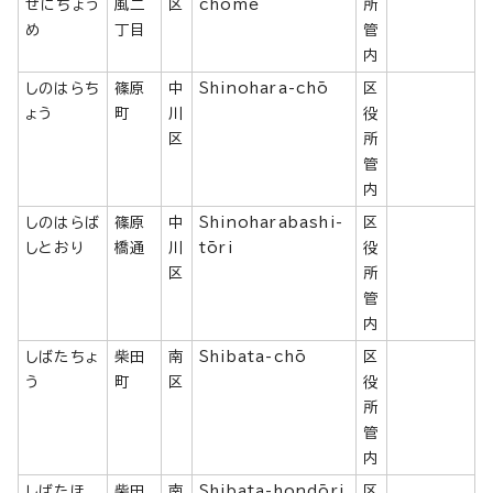
ぜにちょう
風二
区
chōme
所
め
丁目
管
内
しのはらち
篠原
中
Shinohara-chō
区
ょう
町
川
役
区
所
管
内
しのはらば
篠原
中
Shinoharabashi-
区
しとおり
橋通
川
tōri
役
区
所
管
内
しばたちょ
柴田
南
Shibata-chō
区
う
町
区
役
所
管
内
しばたほ
柴田
南
Shibata-hondōri
区