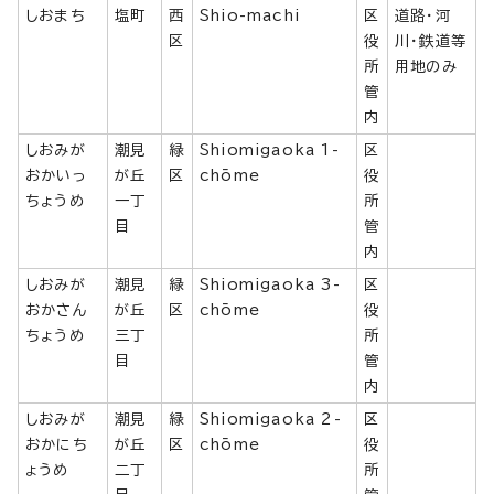
しおまち
塩町
西
Shio-machi
区
道路・河
区
役
川・鉄道等
所
用地のみ
管
内
しおみが
潮見
緑
Shiomigaoka 1-
区
おかいっ
が丘
区
chōme
役
ちょうめ
一丁
所
目
管
内
しおみが
潮見
緑
Shiomigaoka 3-
区
おかさん
が丘
区
chōme
役
ちょうめ
三丁
所
目
管
内
しおみが
潮見
緑
Shiomigaoka 2-
区
おかにち
が丘
区
chōme
役
ょうめ
二丁
所