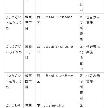
管
内
じょうさい
城西
西
Jōsai 3-chōme
区
住居表示
さんちょう
三丁
区
役
実施
め
目
所
管
内
じょうさい
城西
西
Jōsai 2-chōme
区
住居表示
にちょうめ
二丁
区
役
実施
目
所
管
内
じょうさい
城西
西
Jōsai 4-chōme
区
住居表示
よんちょう
四丁
区
役
実施
め
目
所
管
内
じょうしゅ
城主
中
Jōshu-chō
区