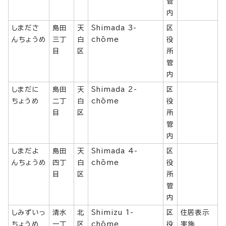
管
内
しまださ
島田
天
Shimada 3-
区
んちょうめ
三丁
白
chōme
役
目
区
所
管
内
しまだに
島田
天
Shimada 2-
区
ちょうめ
二丁
白
chōme
役
目
区
所
管
内
しまだよ
島田
天
Shimada 4-
区
んちょうめ
四丁
白
chōme
役
目
区
所
管
内
しみずいっ
清水
北
Shimizu 1-
区
住居表示
ちょうめ
一丁
区
chōme
役
実施