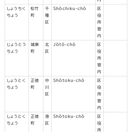
しょうちく
松竹
千
Shōchiku-chō
区
ちょう
町
種
役
区
所
管
内
じょうとう
城東
北
Jōtō-chō
区
ちょう
町
区
役
所
管
内
しょうとく
正徳
中
Shōtoku-chō
区
ちょう
町
川
役
区
所
管
内
しょうとく
正徳
港
Shōtoku-chō
区
ちょう
町
区
役
所