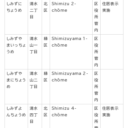
しみずに
清水
北
Shimizu 2-
区
住居表示
ちょうめ
二丁
区
chōme
役
実施
目
所
管
内
しみずや
清水
緑
Shimizuyama 1-
区
まいっちょ
山一
区
chōme
役
うめ
丁目
所
管
内
しみずや
清水
緑
Shimizuyama 2-
区
まにちょう
山二
区
chōme
役
め
丁目
所
管
内
しみずよ
清水
北
Shimizu 4-
区
住居表示
んちょうめ
四丁
区
chōme
役
実施
目
所