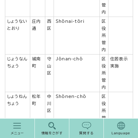
管
内
しょうない
庄内
西
Shōnai-tōri
区
とおり
通
区
役
所
管
内
じょうなん
城南
守
Jōnan-chō
区
住居表示
ちょう
町
山
役
実施
区
所
管
内
しょうねん
松年
中
Shōnen-chō
区
ちょう
町
川
役
区
所
管
内
メニュー
情報をさがす
質問する
Language
じょうのう
定納
緑
Jōnōyama 1-
区