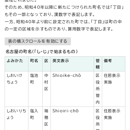
整理されました。
そのため、昭和40年以降に新たにつけられた町名では「丁目」
もその一部となっており、漢数字で表記します。
一方、昭和40年より前に設定された町では、「丁目」は町の中
の一定の区域を示すものであり、算用数字で表記します。
表の横スクロールを有効にする
名古屋の町名（「し・じ」で始まるもの）
よみかた
町名
区
英文表示
管
備考
轄
しおいけ
塩池
中
Shioike-chō
区
住居表示
ちょう
町
村
役
実施
区
所
管
内
しおいりち
塩入
瑞
Shioiri-chō
区
住居表示
ょう
町
穂
役
実施
区
所