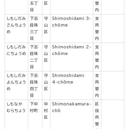
五丁
区
管
目
内
しもしだみ
下志
守
Shimoshidami 3-
支
さんちょう
段味
山
chōme
所
め
三丁
区
管
目
内
しもしだみ
下志
守
Shimoshidami 2-
支
にちょうめ
段味
山
chōme
所
二丁
区
管
目
内
しもしだみ
下志
守
Shimoshidami
支
よんちょう
段味
山
4-chōme
所
め
四丁
区
管
目
内
しもなか
下中
中
Shimonakamura-
区
むらちょう
村町
村
chō
役
区
所
管