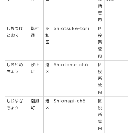
所
管
内
しおつけ
塩付
昭
Shiotsuke-tōri
区
とおり
通
和
役
区
所
管
内
しおとめ
汐止
港
Shiotome-chō
区
ちょう
町
区
役
所
管
内
しおなぎ
潮凪
港
Shionagi-chō
区
ちょう
町
区
役
所
管
内