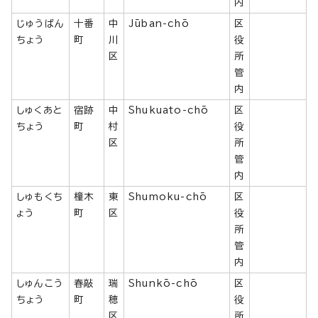
内
じゅうばん
十番
中
Jūban-chō
区
ちょう
町
川
役
区
所
管
内
しゅくあと
宿跡
中
Shukuato-chō
区
ちょう
町
村
役
区
所
管
内
しゅもくち
橦木
東
Shumoku-chō
区
ょう
町
区
役
所
管
内
しゅんこう
春敲
瑞
Shunkō-chō
区
ちょう
町
穂
役
区
所