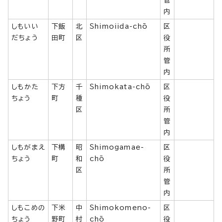
管
内
しもいい
下飯
北
Shimoiida-chō
区
だちょう
田町
区
役
所
管
内
しもかた
下方
千
Shimokata-chō
区
ちょう
町
種
役
区
所
管
内
しもがまえ
下構
昭
Shimogamae-
区
ちょう
町
和
chō
役
区
所
管
内
しもこめの
下米
中
Shimokomeno-
区
ちょう
野町
村
chō
役