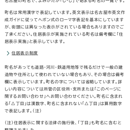
名古屋の町名で、よみかたが「し・じ」で始まる町名の一覧です。
町名は常用漢字で表記しています。英文表示は名古屋市英文作
成ガイドに従ってヘボン式のローマ字表記を基本にしています
が、街頭には異なった表示がされている場合もありますのでご
了承ください。住居表示が実施されている町名は備考欄に「住
居表示実施」と表示しています。
住居表示制度
町名があっても道路・河川・鉄道用地等で残るだけで一般の建
造物や住所として使われていない場合もあり、その場合は備考
欄に表示しています。町名の字については省略しています。詳
しい内容については所管の区役所・支所または「このページに
関するお問い合わせ」へお問い合わせください。町名に含まれ
る「△丁目」は漢数字、町名に含まれない「△丁目」は算用数字
で表記します。（注）
（注）住居表示に関する法律の施行後、「丁目」も町名に含むと