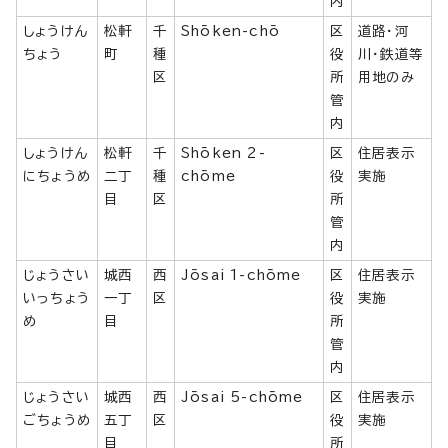
内
しょうけん
松軒
千
Shōken-chō
区
道路・河
ちょう
町
種
役
川・鉄道等
区
所
用地のみ
管
内
しょうけん
松軒
千
Shōken 2-
区
住居表示
にちょうめ
二丁
種
chōme
役
実施
目
区
所
管
内
じょうさい
城西
西
Jōsai 1-chōme
区
住居表示
いっちょう
一丁
区
役
実施
め
目
所
管
内
じょうさい
城西
西
Jōsai 5-chōme
区
住居表示
ごちょうめ
五丁
区
役
実施
目
所