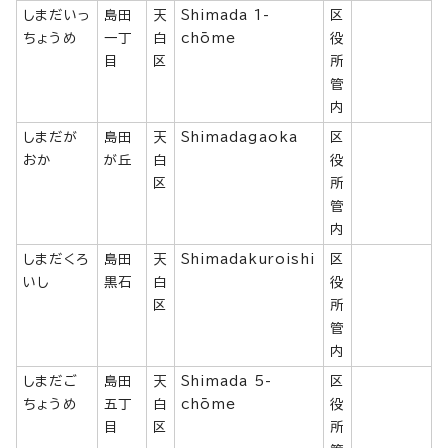
しまだいっ
島田
天
Shimada 1-
区
ちょうめ
一丁
白
chōme
役
目
区
所
管
内
しまだが
島田
天
Shimadagaoka
区
おか
が丘
白
役
区
所
管
内
しまだくろ
島田
天
Shimadakuroishi
区
いし
黒石
白
役
区
所
管
内
しまだご
島田
天
Shimada 5-
区
ちょうめ
五丁
白
chōme
役
目
区
所