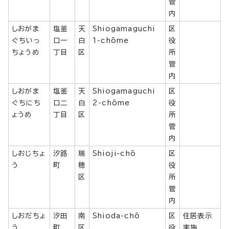
管
内
しおがま
塩釜
天
Shiogamaguchi
区
ぐちいっ
口一
白
1-chōme
役
ちょうめ
丁目
区
所
管
内
しおがま
塩釜
天
Shiogamaguchi
区
ぐちにち
口二
白
2-chōme
役
ょうめ
丁目
区
所
管
内
しおじちょ
汐路
瑞
Shioji-chō
区
う
町
穂
役
区
所
管
内
しおだちょ
汐田
南
Shioda-chō
区
住居表示
う
町
区
役
実施