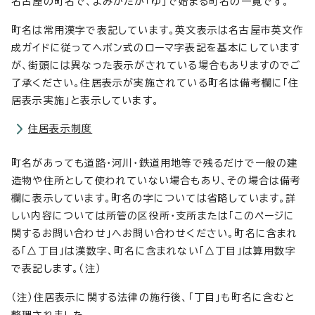
名古屋の町名で、よみかたが「ゆ」で始まる町名の一覧です。
町名は常用漢字で表記しています。英文表示は名古屋市英文作
成ガイドに従ってヘボン式のローマ字表記を基本にしています
が、街頭には異なった表示がされている場合もありますのでご
了承ください。住居表示が実施されている町名は備考欄に「住
居表示実施」と表示しています。
住居表示制度
町名があっても道路・河川・鉄道用地等で残るだけで一般の建
造物や住所として使われていない場合もあり、その場合は備考
欄に表示しています。町名の字については省略しています。詳
しい内容については所管の区役所・支所または「このページに
関するお問い合わせ」へお問い合わせください。町名に含まれ
る「△丁目」は漢数字、町名に含まれない「△丁目」は算用数字
で表記します。（注）
（注）住居表示に関する法律の施行後、「丁目」も町名に含むと