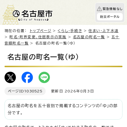
緊急情報なし
防災ポータル
現在の位置：
トップページ
>
くらし・手続き
>
住まい・上下水道
>
町名・町界変更、住居表示の実施
>
名古屋の町名一覧
>
五十
音順町名一覧
> 名古屋の町名一覧（ゆ）
名古屋の町名一覧（ゆ）
ページID
1030525
更新日 2026年8月3日
名古屋の町名を五十音別で掲載するコンテンツの「ゆ」の部
分です。