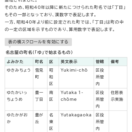
整理されました。
そのため、昭和40年以降に新たにつけられた町名では「丁目」
もその一部となっており、漢数字で表記します。
一方、昭和40年より前に設定された町では、「丁目」は町の中
の一定の区域を示すものであり、算用数字で表記します。
表の横スクロールを有効にする
名古屋の町名（「ゆ」で始まるもの）
よみかた
町名
区
英文表示
管轄
備考
ゆきみちょう
雪見
昭
Yukimi-chō
区役
町
和
所管
区
内
ゆたかいっ
豊一
南
Yutaka 1-
区役
住居表
ちょうめ
丁目
区
chōme
所管
示実施
内
ゆたかがお
豊が
名
Yutakagaoka
区役
か
丘
東
所管
区
内