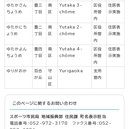
ゆたかさん
豊三
南
Yutaka 3-
区役
住居表
ちょうめ
丁目
区
chōme
所管
示実施
内
ゆたかにち
豊二
南
Yutaka 2-
区役
住居表
ょうめ
丁目
区
chōme
所管
示実施
内
ゆたかよん
豊四
南
Yutaka 4-
区役
住居表
ちょうめ
丁目
区
chōme
所管
示実施
内
ゆりがおか
百合
守
Yurigaoka
支所
が丘
山
管内
区
このページに関する
お問い合わせ
スポーツ市民局 地域振興部 住民課 町名表示担当
電話番号：052-972-3178 ファクス番号：052-