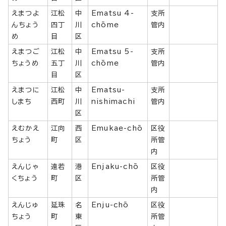
えまつよ
江松
中
Ematsu 4-
支所
んちょう
四丁
川
chōme
管内
め
目
区
えまつご
江松
中
Ematsu 5-
支所
ちょうめ
五丁
川
chōme
管内
目
区
えまつに
江松
中
Ematsu-
支所
しまち
西町
川
nishimachi
管内
区
えむかえ
江向
西
Emukae-chō
区役
ちょう
町
区
所管
内
えんじゃ
遠若
港
Enjaku-chō
区役
くちょう
町
区
所管
内
えんじゅ
延珠
名
Enju-chō
区役
ちょう
町
東
所管