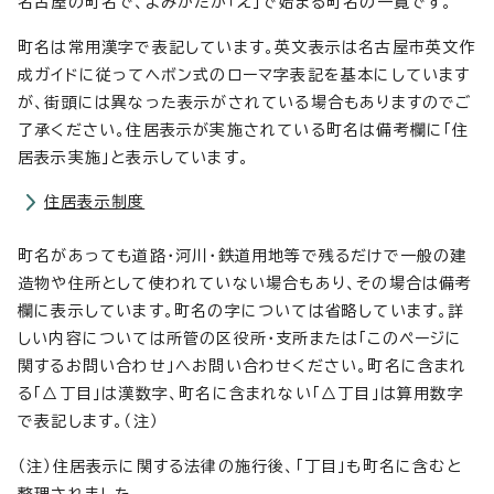
名古屋の町名で、よみかたが「え」で始まる町名の一覧です。
町名は常用漢字で表記しています。英文表示は名古屋市英文作
成ガイドに従ってヘボン式のローマ字表記を基本にしています
が、街頭には異なった表示がされている場合もありますのでご
了承ください。住居表示が実施されている町名は備考欄に「住
居表示実施」と表示しています。
住居表示制度
町名があっても道路・河川・鉄道用地等で残るだけで一般の建
造物や住所として使われていない場合もあり、その場合は備考
欄に表示しています。町名の字については省略しています。詳
しい内容については所管の区役所・支所または「このページに
関するお問い合わせ」へお問い合わせください。町名に含まれ
る「△丁目」は漢数字、町名に含まれない「△丁目」は算用数字
で表記します。（注）
（注）住居表示に関する法律の施行後、「丁目」も町名に含むと