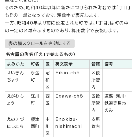
整理されました。
そのため、昭和40年以降に新たにつけられた町名では「丁目」
もその一部となっており、漢数字で表記します。
一方、昭和40年より前に設定された町では、「丁目」は町の中
の一定の区域を示すものであり、算用数字で表記します。
表の横スクロールを有効にする
名古屋の町名（「え」で始まるもの）
よみかた
町名
区
英文表示
管轄
備考
えいきん
永金
昭
Eikin-chō
区役
ちょう
町
和
所管
区
内
えがわち
江川
西
Egawa-chō
区役
道路・河川・
ょう
町
区
所管
鉄道等用地
内
のみ
えのきづ
榎津
中
Enokizu-
支所
にしまち
西町
川
nishimachi
管内
区