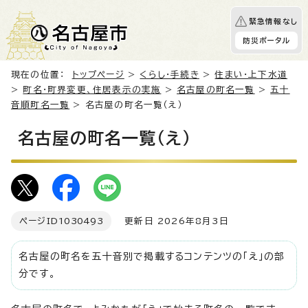
緊急情報なし
防災ポータル
現在の位置：
トップページ
>
くらし・手続き
>
住まい・上下水道
>
町名・町界変更、住居表示の実施
>
名古屋の町名一覧
>
五十
音順町名一覧
> 名古屋の町名一覧（え）
名古屋の町名一覧（え）
ページID
1030493
更新日 2026年8月3日
名古屋の町名を五十音別で掲載するコンテンツの「え」の部
分です。