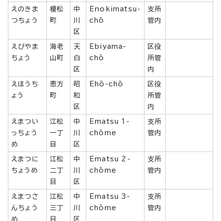
えのきま
榎松
中
Enokimatsu-
支所
つちょう
町
川
chō
管内
区
えびやま
海老
天
Ebiyama-
区役
ちょう
山町
白
chō
所管
区
内
えほうち
恵方
昭
Ehō-chō
区役
ょう
町
和
所管
区
内
えまつい
江松
中
Ematsu 1-
支所
っちょう
一丁
川
chōme
管内
め
目
区
えまつに
江松
中
Ematsu 2-
支所
ちょうめ
二丁
川
chōme
管内
目
区
えまつさ
江松
中
Ematsu 3-
支所
んちょう
三丁
川
chōme
管内
め
目
区