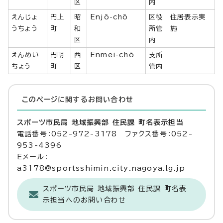
区
内
えんじょ
円上
昭
Enjō-chō
区役
住居表示実
うちょう
町
和
所管
施
区
内
えんめい
円明
西
Enmei-chō
支所
ちょう
町
区
管内
このページに関する
お問い合わせ
スポーツ市民局 地域振興部 住民課 町名表示担当
電話番号：052-972-3178 ファクス番号：052-
953-4396
Eメール：
a3178@sportsshimin.city.nagoya.lg.jp
スポーツ市民局 地域振興部 住民課 町名表
示担当へのお問い合わせ