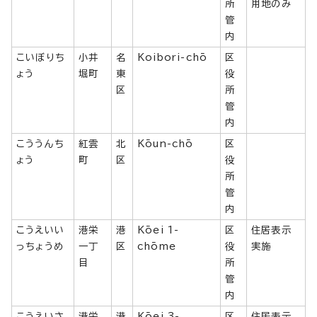
所
用地のみ
管
内
こいぼりち
小井
名
Koibori-chō
区
ょう
堀町
東
役
区
所
管
内
こううんち
紅雲
北
Kōun-chō
区
ょう
町
区
役
所
管
内
こうえいい
港栄
港
Kōei 1-
区
住居表示
っちょうめ
一丁
区
chōme
役
実施
目
所
管
内
こうえいさ
港栄
港
Kōei 3-
区
住居表示