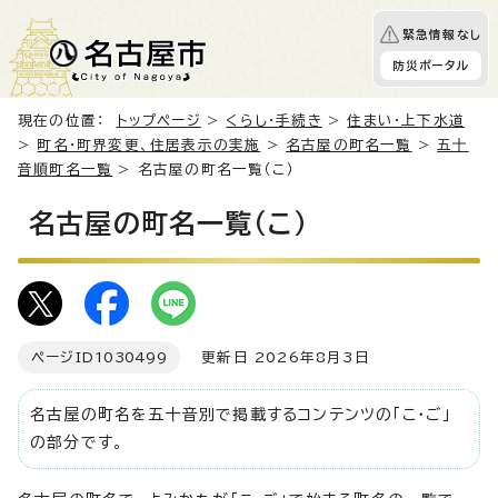
緊急情報なし
防災ポータル
現在の位置：
トップページ
>
くらし・手続き
>
住まい・上下水道
>
町名・町界変更、住居表示の実施
>
名古屋の町名一覧
>
五十
音順町名一覧
> 名古屋の町名一覧（こ）
名古屋の町名一覧（こ）
ページID
1030499
更新日 2026年8月3日
名古屋の町名を五十音別で掲載するコンテンツの「こ・ご」
の部分です。