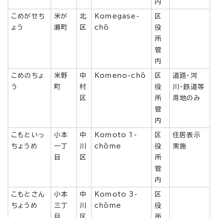
内
こめがせち
米が
北
Komegase-
区
ょう
瀬町
区
chō
役
所
管
内
こめのちょ
米野
中
Komeno-chō
区
道路・河
う
町
村
役
川・鉄道等
区
所
用地のみ
管
内
こもといっ
小本
中
Komoto 1-
区
住居表示
ちょうめ
一丁
川
chōme
役
実施
目
区
所
管
内
こもとさん
小本
中
Komoto 3-
区
ちょうめ
三丁
川
chōme
役
目
区
所