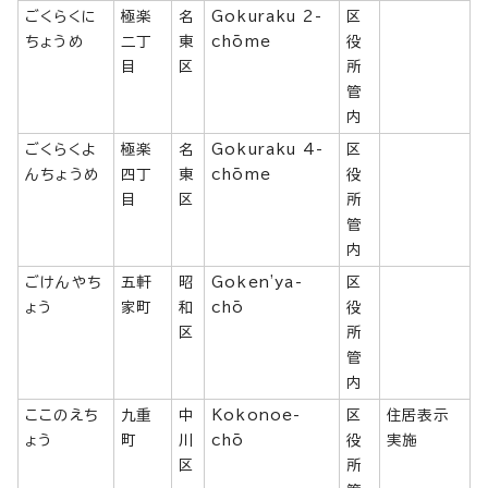
ごくらくに
極楽
名
Gokuraku 2-
区
ちょうめ
二丁
東
chōme
役
目
区
所
管
内
ごくらくよ
極楽
名
Gokuraku 4-
区
んちょうめ
四丁
東
chōme
役
目
区
所
管
内
ごけんやち
五軒
昭
Goken'ya-
区
ょう
家町
和
chō
役
区
所
管
内
ここのえち
九重
中
Kokonoe-
区
住居表示
ょう
町
川
chō
役
実施
区
所