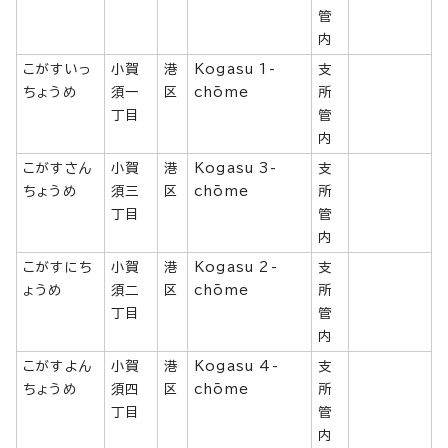
管
内
こがすいっ
小賀
港
Kogasu 1-
支
ちょうめ
須一
区
chōme
所
丁目
管
内
こがすさん
小賀
港
Kogasu 3-
支
ちょうめ
須三
区
chōme
所
丁目
管
内
こがすにち
小賀
港
Kogasu 2-
支
ょうめ
須二
区
chōme
所
丁目
管
内
こがすよん
小賀
港
Kogasu 4-
支
ちょうめ
須四
区
chōme
所
丁目
管
内