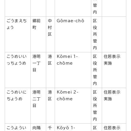
管
内
ごうまえち
郷前
中
Gōmae-chō
区
ょう
町
村
役
区
所
管
内
こうめいい
港明
港
Kōmei 1-
区
住居表示
っちょうめ
一丁
区
chōme
役
実施
目
所
管
内
こうめいに
港明
港
Kōmei 2-
区
住居表示
ちょうめ
二丁
区
chōme
役
実施
目
所
管
内
こうようい
向陽
千
Kōyō 1-
区
住居表示