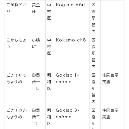
こがねどお
黄金
中
Kogane-dōri
区
り
通
村
役
区
所
管
内
こかもちょ
小鴨
中
Kokamo-chō
区
う
町
村
役
区
所
管
内
ごきそいっ
御器
昭
Gokiso 1-
区
住居表示
ちょうめ
所一
和
chōme
役
実施
丁目
区
所
管
内
ごきそさん
御器
昭
Gokiso 3-
区
住居表示
ちょうめ
所三
和
chōme
役
実施
丁目
区
所