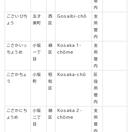
管
内
ごさいびち
五才
西
Gosaibi-chō
支
ょう
美町
区
所
管
内
こさかいっ
小坂
緑
Kosaka 1-
支
ちょうめ
一丁
区
chōme
所
目
管
内
こさかちょ
小坂
昭
Kosaka-chō
区
う
町
和
役
区
所
管
内
こさかにち
小坂
緑
Kosaka 2-
支
ょうめ
二丁
区
chōme
所
目
管
内