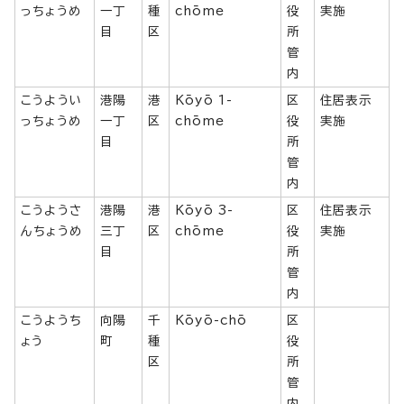
っちょうめ
一丁
種
chōme
役
実施
目
区
所
管
内
こうようい
港陽
港
Kōyō 1-
区
住居表示
っちょうめ
一丁
区
chōme
役
実施
目
所
管
内
こうようさ
港陽
港
Kōyō 3-
区
住居表示
んちょうめ
三丁
区
chōme
役
実施
目
所
管
内
こうようち
向陽
千
Kōyō-chō
区
ょう
町
種
役
区
所
管
内