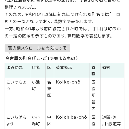
（注）住居表示に関する法律の施行後、「丁目」も町名に含むと
整理されました。
そのため、昭和40年以降に新たにつけられた町名では「丁目」
もその一部となっており、漢数字で表記します。
一方、昭和40年より前に設定された町では、「丁目」は町の中
の一定の区域を示すものであり、算用数字で表記します。
表の横スクロールを有効にする
名古屋の町名（「こ・ご」で始まるもの）
よみかた
町名
区
英文表示
管
備考
轄
こいけちょ
小池
名
Koike-chō
区
う
町
東
役
区
所
管
内
こいちばち
小市
中
Koichiba-chō
区
道路・河
ょう
場町
区
役
川・鉄道等