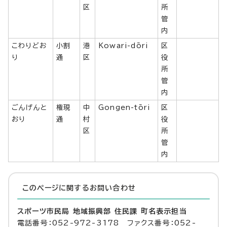
区
所
管
内
こわりどお
小割
港
Kowari-dōri
区
り
通
区
役
所
管
内
ごんげんと
権現
中
Gongen-tōri
区
おり
通
村
役
区
所
管
内
このページに関する
お問い合わせ
スポーツ市民局 地域振興部 住民課 町名表示担当
電話番号：052-972-3178 ファクス番号：052-