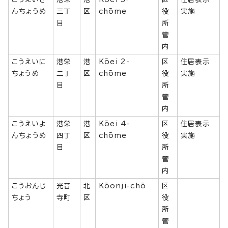
んちょうめ
三丁
区
chōme
役
実施
目
所
管
内
こうえいに
港栄
港
Kōei 2-
区
住居表示
ちょうめ
二丁
区
chōme
役
実施
目
所
管
内
こうえいよ
港栄
港
Kōei 4-
区
住居表示
んちょうめ
四丁
区
chōme
役
実施
目
所
管
内
こうおんじ
光音
北
Kōonji-chō
区
ちょう
寺町
区
役
所
管