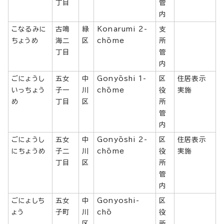
丁目
管
内
こなるみに
古鳴
緑
Konarumi 2-
支
ちょうめ
海二
区
chōme
所
丁目
管
内
ごにょうし
五女
中
Gonyōshi 1-
区
住居表示
いっちょう
子一
川
chōme
役
実施
め
丁目
区
所
管
内
ごにょうし
五女
中
Gonyōshi 2-
区
住居表示
にちょうめ
子二
川
chōme
役
実施
丁目
区
所
管
内
ごにょしち
五女
中
Gonyoshi-
区
ょう
子町
川
chō
役
区
所