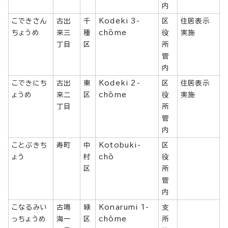
内
こできさん
古出
千
Kodeki 3-
区
住居表示
ちょうめ
来三
種
chōme
役
実施
丁目
区
所
管
内
こできにち
古出
東
Kodeki 2-
区
住居表示
ょうめ
来二
区
chōme
役
実施
丁目
所
管
内
ことぶきち
寿町
中
Kotobuki-
区
ょう
村
chō
役
区
所
管
内
こなるみい
古鳴
緑
Konarumi 1-
支
っちょうめ
海一
区
chōme
所