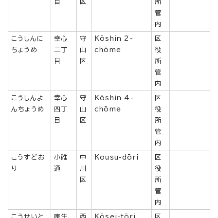
目
区
所
管
内
こうしんに
幸心
守
Kōshin 2-
区
ちょうめ
二丁
山
chōme
役
目
区
所
管
内
こうしんよ
幸心
守
Kōshin 4-
区
んちょうめ
四丁
山
chōme
役
目
区
所
管
内
こうすどお
小碓
中
Kousu-dōri
区
り
通
川
役
区
所
管
内
こうせいと
康生
西
Kōsei-tōri
区