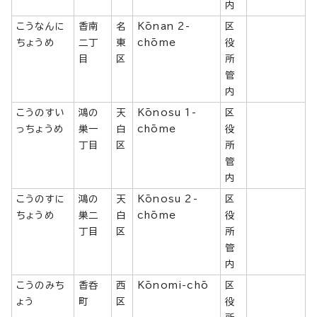
内
こうなんに
香南
名
Kōnan 2-
区
ちょうめ
二丁
東
chōme
役
目
区
所
管
内
こうのすい
鴻の
天
Kōnosu 1-
区
っちょうめ
巣一
白
chōme
役
丁目
区
所
管
内
こうのすに
鴻の
天
Kōnosu 2-
区
ちょうめ
巣二
白
chōme
役
丁目
区
所
管
内
こうのみち
香呑
西
Kōnomi-chō
区
ょう
町
区
役