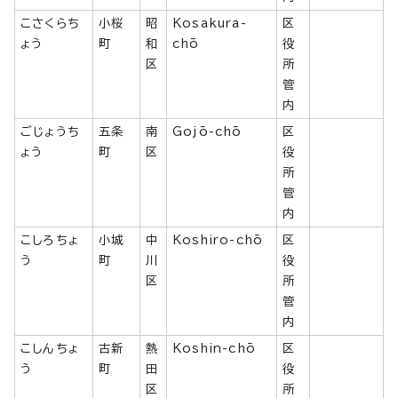
こさくらち
小桜
昭
Kosakura-
区
ょう
町
和
chō
役
区
所
管
内
ごじょうち
五条
南
Gojō-chō
区
ょう
町
区
役
所
管
内
こしろちょ
小城
中
Koshiro-chō
区
う
町
川
役
区
所
管
内
こしんちょ
古新
熱
Koshin-chō
区
う
町
田
役
区
所