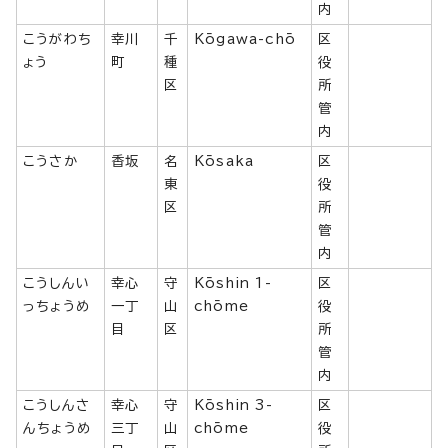
内
こうがわち
幸川
千
Kōgawa-chō
区
ょう
町
種
役
区
所
管
内
こうさか
香坂
名
Kōsaka
区
東
役
区
所
管
内
こうしんい
幸心
守
Kōshin 1-
区
っちょうめ
一丁
山
chōme
役
目
区
所
管
内
こうしんさ
幸心
守
Kōshin 3-
区
んちょうめ
三丁
山
chōme
役