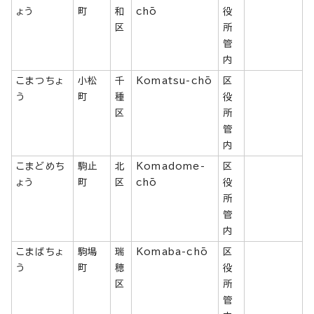
ょう
町
和
chō
役
区
所
管
内
こまつちょ
小松
千
Komatsu-chō
区
う
町
種
役
区
所
管
内
こまどめち
駒止
北
Komadome-
区
ょう
町
区
chō
役
所
管
内
こまばちょ
駒場
瑞
Komaba-chō
区
う
町
穂
役
区
所
管