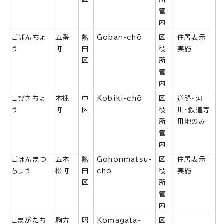
管
内
ごばんちょ
五番
熱
Goban-chō
区
住居表示
う
町
田
役
実施
区
所
管
内
こびきちょ
木挽
中
Kobiki-chō
区
道路・河
う
町
区
役
川・鉄道等
所
用地のみ
管
内
ごほんまつ
五本
熱
Gohonmatsu-
区
住居表示
ちょう
松町
田
chō
役
実施
区
所
管
内
こまがたち
駒方
昭
Komagata-
区