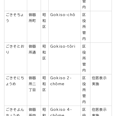
管
内
ごきそちょ
御器
昭
Gokiso-chō
区
う
所町
和
役
区
所
管
内
ごきそとお
御器
昭
Gokiso-tōri
区
り
所通
和
役
区
所
管
内
ごきそにち
御器
昭
Gokiso 2-
区
住居表示
ょうめ
所二
和
chōme
役
実施
丁目
区
所
管
内
ごきそよん
御器
昭
Gokiso 4-
区
住居表示
ちょうめ
所四
和
chōme
役
実施