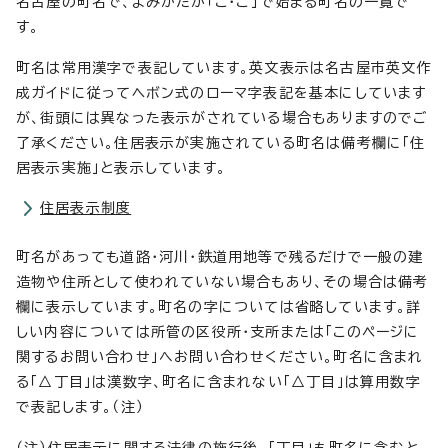
名古屋の町名で、よみかたが「こ・ご」で始まる町名の一覧で
す。
町名は常用漢字で表記しています。英文表示は名古屋市英文作
成ガイドに従ってヘボン式のローマ字表記を基本にしています
が、街頭には異なった表示がされている場合もありますのでご
了承ください。住居表示が実施されている町名は備考欄に「住
居表示実施」と表示しています。
住居表示制度
町名があっても道路・河川・鉄道用地等で残るだけで一般の建
造物や住所として使われていない場合もあり、その場合は備考
欄に表示しています。町名の字については省略しています。詳
しい内容については所管の区役所・支所または「このページに
関するお問い合わせ」へお問い合わせください。町名に含まれ
る「△丁目」は漢数字、町名に含まれない「△丁目」は算用数字
で表記します。（注）