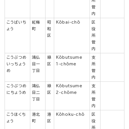
所
管
内
こうばいち
紅梅
昭
Kōbai-chō
区
ょう
町
和
役
区
所
管
内
こうぶつめ
鴻仏
緑
Kōbutsume
支
いっちょう
目一
区
1-chōme
所
め
丁目
管
内
こうぶつめ
鴻仏
緑
Kōbutsume
支
にちょうめ
目二
区
2-chōme
所
丁目
管
内
こうほくち
港北
港
Kōhoku-chō
区
ょう
町
区
役
所