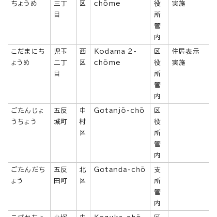
ちょうめ
三丁
区
chōme
役
実施
目
所
管
内
こだまにち
児玉
西
Kodama 2-
区
住居表示
ょうめ
二丁
区
chōme
役
実施
目
所
管
内
ごたんじょ
五反
中
Gotanjō-chō
区
うちょう
城町
村
役
区
所
管
内
ごたんだち
五反
北
Gotanda-chō
支
ょう
田町
区
所
管
内