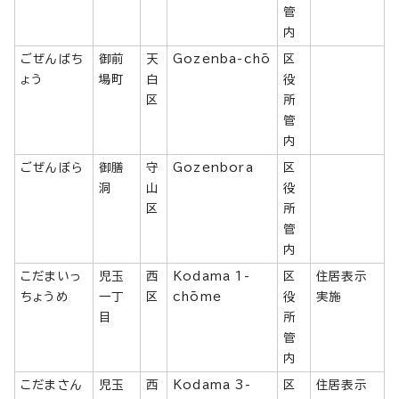
管
内
ごぜんばち
御前
天
Gozenba-chō
区
ょう
場町
白
役
区
所
管
内
ごぜんぼら
御膳
守
Gozenbora
区
洞
山
役
区
所
管
内
こだまいっ
児玉
西
Kodama 1-
区
住居表示
ちょうめ
一丁
区
chōme
役
実施
目
所
管
内
こだまさん
児玉
西
Kodama 3-
区
住居表示