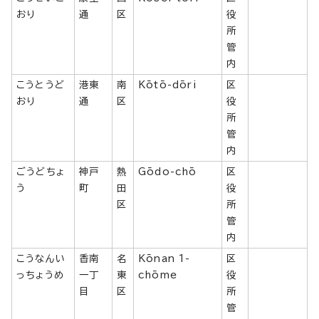
おり
通
区
役
所
管
内
こうとうど
港東
南
Kōtō-dōri
区
おり
通
区
役
所
管
内
ごうどちょ
神戸
熱
Gōdo-chō
区
う
町
田
役
区
所
管
内
こうなんい
香南
名
Kōnan 1-
区
っちょうめ
一丁
東
chōme
役
目
区
所
管