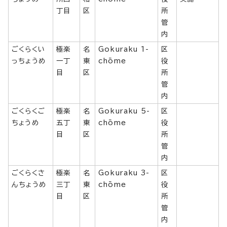
丁目
区
所
管
内
ごくらくい
極楽
名
Gokuraku 1-
区
っちょうめ
一丁
東
chōme
役
目
区
所
管
内
ごくらくご
極楽
名
Gokuraku 5-
区
ちょうめ
五丁
東
chōme
役
目
区
所
管
内
ごくらくさ
極楽
名
Gokuraku 3-
区
んちょうめ
三丁
東
chōme
役
目
区
所
管
内