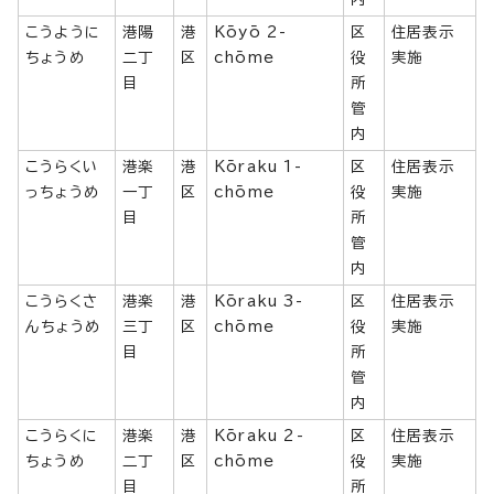
こうように
港陽
港
Kōyō 2-
区
住居表示
ちょうめ
二丁
区
chōme
役
実施
目
所
管
内
こうらくい
港楽
港
Kōraku 1-
区
住居表示
っちょうめ
一丁
区
chōme
役
実施
目
所
管
内
こうらくさ
港楽
港
Kōraku 3-
区
住居表示
んちょうめ
三丁
区
chōme
役
実施
目
所
管
内
こうらくに
港楽
港
Kōraku 2-
区
住居表示
ちょうめ
二丁
区
chōme
役
実施
目
所