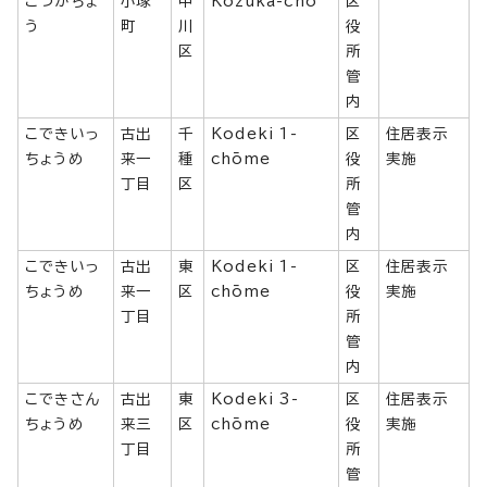
こづかちょ
小塚
中
Kozuka-chō
区
う
町
川
役
区
所
管
内
こできいっ
古出
千
Kodeki 1-
区
住居表示
ちょうめ
来一
種
chōme
役
実施
丁目
区
所
管
内
こできいっ
古出
東
Kodeki 1-
区
住居表示
ちょうめ
来一
区
chōme
役
実施
丁目
所
管
内
こできさん
古出
東
Kodeki 3-
区
住居表示
ちょうめ
来三
区
chōme
役
実施
丁目
所
管