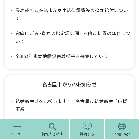
最高裁判決を踏まえた生活保護費等の追加給付につい
て
家庭用ごみ・資源の指定袋に関する臨時措置の延長につ
いて
令和8年熊本地震災害義援金を募集しています
名古屋市からのお知らせ
結婚新生活を応援します！―名古屋市結婚新生活応援
事業―
名古屋市こども誰でも通園制度（保護者の方へのご案
内）
メニュー
情報をさがす
質問する
Language