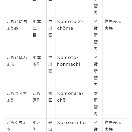
管
内
こもとにち
小本
中
Komoto 2-
区
住居表示
ょうめ
二丁
川
chōme
役
実施
目
区
所
管
内
こもとほん
小本
中
Komoto-
区
まち
本町
川
honmachi
役
区
所
管
内
こもはらち
こも
西
Komohara-
支
ょう
原町
区
chō
所
管
内
ころくちょ
小六
守
Koroku-chō
区
住居表示
う
町
山
役
実施