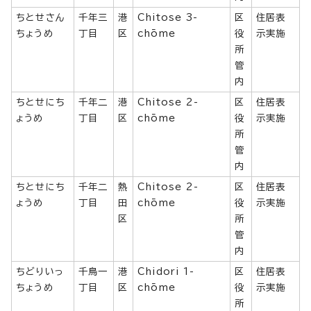
ちとせさん
千年三
港
Chitose 3-
区
住居表
ちょうめ
丁目
区
chōme
役
示実施
所
管
内
ちとせにち
千年二
港
Chitose 2-
区
住居表
ょうめ
丁目
区
chōme
役
示実施
所
管
内
ちとせにち
千年二
熱
Chitose 2-
区
住居表
ょうめ
丁目
田
chōme
役
示実施
区
所
管
内
ちどりいっ
千鳥一
港
Chidori 1-
区
住居表
ちょうめ
丁目
区
chōme
役
示実施
所