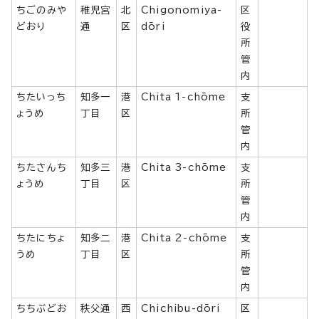
ちごのみや
稚児宮
北
Chigonomiya-
区
どおり
通
区
dōri
役
所
管
内
ちたいっち
知多一
港
Chita 1-chōme
支
ょうめ
丁目
区
所
管
内
ちたさんち
知多三
港
Chita 3-chōme
支
ょうめ
丁目
区
所
管
内
ちたにちょ
知多二
港
Chita 2-chōme
支
うめ
丁目
区
所
管
内
ちちぶどお
秩父通
西
Chichibu-dōri
区