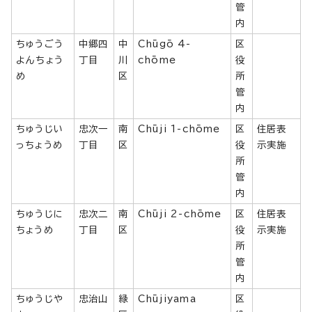
管
内
ちゅうごう
中郷四
中
Chūgō 4-
区
よんちょう
丁目
川
chōme
役
め
区
所
管
内
ちゅうじい
忠次一
南
Chūji 1-chōme
区
住居表
っちょうめ
丁目
区
役
示実施
所
管
内
ちゅうじに
忠次二
南
Chūji 2-chōme
区
住居表
ちょうめ
丁目
区
役
示実施
所
管
内
ちゅうじや
忠治山
緑
Chūjiyama
区