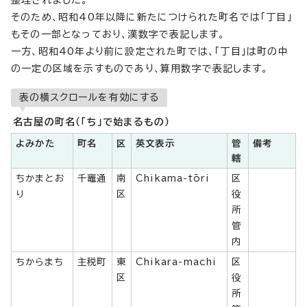
整理されました。
そのため、昭和40年以降に新たにつけられた町名では「丁目」
もその一部となっており、漢数字で表記します。
一方、昭和40年より前に設定された町では、「丁目」は町の中
の一定の区域を示すものであり、算用数字で表記します。
表の横スクロールを有効にする
名古屋の町名（「ち」で始まるもの）
よみかた
町名
区
英文表示
管
備考
轄
ちかまとお
千竈通
南
Chikama-tōri
区
り
区
役
所
管
内
ちからまち
主税町
東
Chikara-machi
区
区
役
所