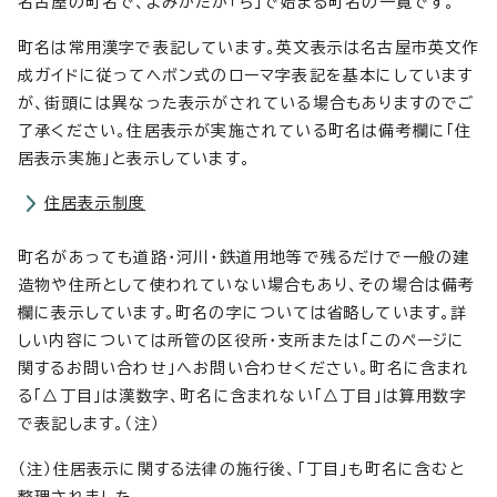
名古屋の町名で、よみかたが「ち」で始まる町名の一覧です。
町名は常用漢字で表記しています。英文表示は名古屋市英文作
成ガイドに従ってヘボン式のローマ字表記を基本にしています
が、街頭には異なった表示がされている場合もありますのでご
了承ください。住居表示が実施されている町名は備考欄に「住
居表示実施」と表示しています。
住居表示制度
町名があっても道路・河川・鉄道用地等で残るだけで一般の建
造物や住所として使われていない場合もあり、その場合は備考
欄に表示しています。町名の字については省略しています。詳
しい内容については所管の区役所・支所または「このページに
関するお問い合わせ」へお問い合わせください。町名に含まれ
る「△丁目」は漢数字、町名に含まれない「△丁目」は算用数字
で表記します。（注）
（注）住居表示に関する法律の施行後、「丁目」も町名に含むと