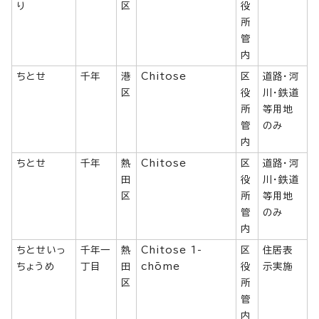
り
区
役
所
管
内
ちとせ
千年
港
Chitose
区
道路・河
区
役
川・鉄道
所
等用地
管
のみ
内
ちとせ
千年
熱
Chitose
区
道路・河
田
役
川・鉄道
区
所
等用地
管
のみ
内
ちとせいっ
千年一
熱
Chitose 1-
区
住居表
ちょうめ
丁目
田
chōme
役
示実施
区
所
管
内