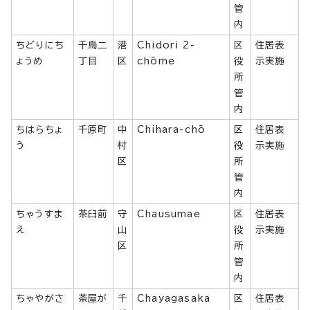
管
内
ちどりにち
千鳥二
港
Chidori 2-
区
住居表
ょうめ
丁目
区
chōme
役
示実施
所
管
内
ちはらちょ
千原町
中
Chihara-chō
区
住居表
う
村
役
示実施
区
所
管
内
ちゃうすま
茶臼前
守
Chausumae
区
住居表
え
山
役
示実施
区
所
管
内
ちゃやがさ
茶屋が
千
Chayagasaka
区
住居表