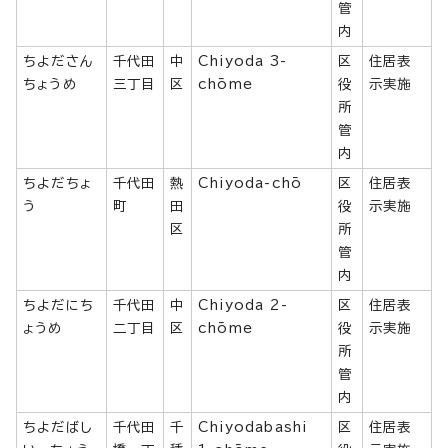
管
内
ちよださん
千代田
中
Chiyoda 3-
区
住居表
ちょうめ
三丁目
区
chōme
役
示実施
所
管
内
ちよだちょ
千代田
熱
Chiyoda-chō
区
住居表
う
町
田
役
示実施
区
所
管
内
ちよだにち
千代田
中
Chiyoda 2-
区
住居表
ょうめ
二丁目
区
chōme
役
示実施
所
管
内
ちよだばし
千代田
千
Chiyodabashi
区
住居表