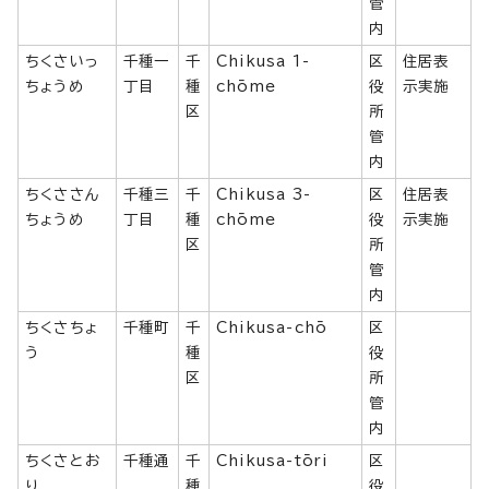
管
内
ちくさいっ
千種一
千
Chikusa 1-
区
住居表
ちょうめ
丁目
種
chōme
役
示実施
区
所
管
内
ちくささん
千種三
千
Chikusa 3-
区
住居表
ちょうめ
丁目
種
chōme
役
示実施
区
所
管
内
ちくさちょ
千種町
千
Chikusa-chō
区
う
種
役
区
所
管
内
ちくさとお
千種通
千
Chikusa-tōri
区
り
種
役