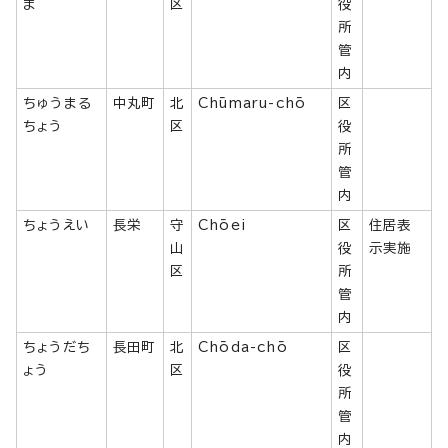
ま
区
役
所
管
内
ちゅうまる
中丸町
北
Chūmaru-chō
区
ちょう
区
役
所
管
内
ちょうえい
長栄
守
Chōei
区
住居表
山
役
示実施
区
所
管
内
ちょうだち
長田町
北
Chōda-chō
区
ょう
区
役
所
管
内