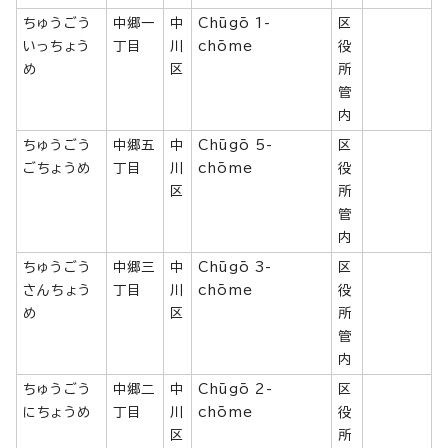
ちゅうごう
中郷一
中
Chūgō 1-
区
いっちょう
丁目
川
chōme
役
め
区
所
管
内
ちゅうごう
中郷五
中
Chūgō 5-
区
ごちょうめ
丁目
川
chōme
役
区
所
管
内
ちゅうごう
中郷三
中
Chūgō 3-
区
さんちょう
丁目
川
chōme
役
め
区
所
管
内
ちゅうごう
中郷二
中
Chūgō 2-
区
にちょうめ
丁目
川
chōme
役
区
所