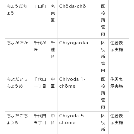
ちょうだち
丁田町
名
Chōda-chō
区
ょう
東
役
区
所
管
内
ちよがおか
千代が
千
Chiyogaoka
区
住居表
丘
種
役
示実施
区
所
管
内
ちよだいっ
千代田
中
Chiyoda 1-
区
住居表
ちょうめ
一丁目
区
chōme
役
示実施
所
管
内
ちよだごち
千代田
中
Chiyoda 5-
区
住居表
ょうめ
五丁目
区
chōme
役
示実施
所