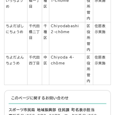
いっちょう
橋一丁
種
1-chōme
役
示実施
め
目
区
所
管
内
ちよだばし
千代田
千
Chiyodabashi
区
住居表
にちょうめ
橋二丁
種
2-chōme
役
示実施
目
区
所
管
内
ちよだよん
千代田
中
Chiyoda 4-
区
住居表
ちょうめ
四丁目
区
chōme
役
示実施
所
管
内
このページに関する
お問い合わせ
スポーツ市民局 地域振興部 住民課 町名表示担当