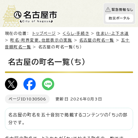
緊急情報なし
防災ポータル
現在の位置：
トップページ
>
くらし・手続き
>
住まい・上下水道
>
町名・町界変更、住居表示の実施
>
名古屋の町名一覧
>
五十
音順町名一覧
> 名古屋の町名一覧（ち）
名古屋の町名一覧（ち）
ページID
1030506
更新日 2026年8月3日
名古屋の町名を五十音別で掲載するコンテンツの「ち」の部
分です。