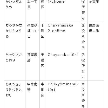
かいっちょ
坂一丁
種
1-chōme
役
示実施
うめ
目
区
所
管
内
ちゃやがさ
茶屋が
千
Chayagasaka
区
住居表
かにちょう
坂二丁
種
2-chōme
役
示実施
め
目
区
所
管
内
ちゃやさか
茶屋坂
千
Chayasaka-tōri
区
とおり
通
種
役
区
所
管
内
ちゅうきょ
中京南
中
Chūkyōminami-
区
うみなみと
通
川
tōri
役
おり
区
所
管
内