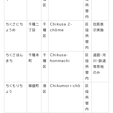
区
所
管
内
ちくさにち
千種二
千
Chikusa 2-
区
住居表
ょうめ
丁目
種
chōme
役
示実施
区
所
管
内
ちくさほん
千種本
千
Chikusa-
区
道路・河
まち
町
種
honmachi
役
川・鉄道
区
所
等用地
管
のみ
内
ちくもりち
築盛町
港
Chikumori-chō
区
ょう
区
役
所
管
内