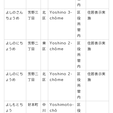
内
よしのさん
芳野三
北
Yoshino 3-
区
住居表示実
ちょうめ
丁目
区
chōme
役
施
所
管
内
よしのにち
芳野二
東
Yoshino 2-
区
住居表示実
ょうめ
丁目
区
chōme
役
施
所
管
内
よしのにち
芳野二
北
Yoshino 2-
区
住居表示実
ょうめ
丁目
区
chōme
役
施
所
管
内
よしもとち
好本町
中
Yoshimoto-
区
ょう
川
chō
役