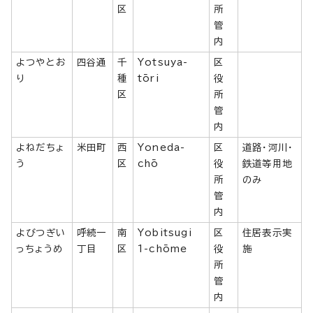
区
所
管
内
よつやとお
四谷通
千
Yotsuya-
区
り
種
tōri
役
区
所
管
内
よねだちょ
米田町
西
Yoneda-
区
道路・河川・
う
区
chō
役
鉄道等用地
所
のみ
管
内
よびつぎい
呼続一
南
Yobitsugi
区
住居表示実
っちょうめ
丁目
区
1-chōme
役
施
所
管
内