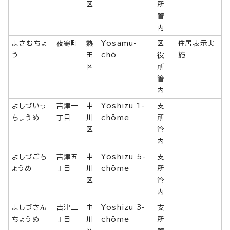
区
所
管
内
よさむちょ
夜寒町
熱
Yosamu-
区
住居表示実
う
田
chō
役
施
区
所
管
内
よしづいっ
吉津一
中
Yoshizu 1-
支
ちょうめ
丁目
川
chōme
所
区
管
内
よしづごち
吉津五
中
Yoshizu 5-
支
ょうめ
丁目
川
chōme
所
区
管
内
よしづさん
吉津三
中
Yoshizu 3-
支
ちょうめ
丁目
川
chōme
所