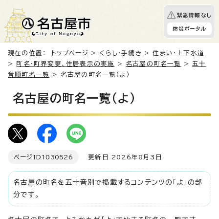
緊急情報なし
防災ポータル
現在の位置：
トップページ
>
くらし・手続き
>
住まい・上下水道
>
町名・町界変更、住居表示の実施
>
名古屋の町名一覧
>
五十
音順町名一覧
> 名古屋の町名一覧（よ）
名古屋の町名一覧（よ）
ページID
1030526
更新日 2026年8月3日
名古屋の町名を五十音別で掲載するコンテンツの「よ」の部
分です。