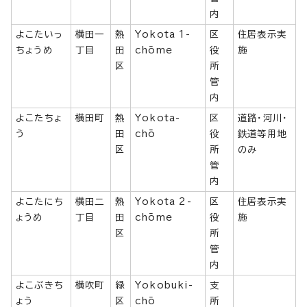
内
よこたいっ
横田一
熱
Yokota 1-
区
住居表示実
ちょうめ
丁目
田
chōme
役
施
区
所
管
内
よこたちょ
横田町
熱
Yokota-
区
道路・河川・
う
田
chō
役
鉄道等用地
区
所
のみ
管
内
よこたにち
横田二
熱
Yokota 2-
区
住居表示実
ょうめ
丁目
田
chōme
役
施
区
所
管
内
よこぶきち
横吹町
緑
Yokobuki-
支
ょう
区
chō
所