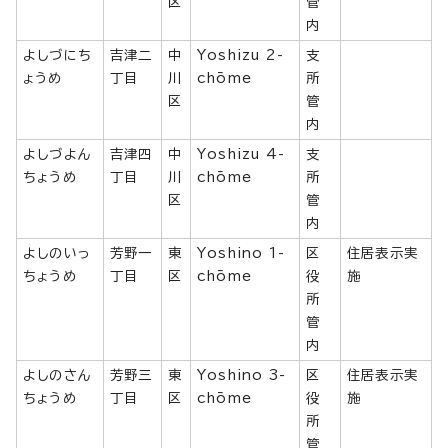
区
管
内
よしづにち
吉津二
中
Yoshizu 2-
支
ょうめ
丁目
川
chōme
所
区
管
内
よしづよん
吉津四
中
Yoshizu 4-
支
ちょうめ
丁目
川
chōme
所
区
管
内
よしのいっ
芳野一
東
Yoshino 1-
区
住居表示実
ちょうめ
丁目
区
chōme
役
施
所
管
内
よしのさん
芳野三
東
Yoshino 3-
区
住居表示実
ちょうめ
丁目
区
chōme
役
施
所
管