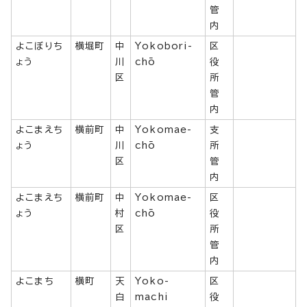
管
内
よこぼりち
横堀町
中
Yokobori-
区
ょう
川
chō
役
区
所
管
内
よこまえち
横前町
中
Yokomae-
支
ょう
川
chō
所
区
管
内
よこまえち
横前町
中
Yokomae-
区
ょう
村
chō
役
区
所
管
内
よこまち
横町
天
Yoko-
区
白
machi
役