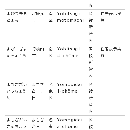
内
よびつぎも
呼続元
南
Yobitsugi-
区
住居表示実
とまち
町
区
motomachi
役
施
所
管
内
よびつぎよ
呼続四
南
Yobitsugi
区
住居表示実
んちょうめ
丁目
区
4-chōme
役
施
所
管
内
よもぎだい
よもぎ
名
Yomogidai
区
いっちょう
台一丁
東
1-chōme
役
め
目
区
所
管
内
よもぎだい
よもぎ
名
Yomogidai
区
さんちょう
台三丁
東
3-chōme
役