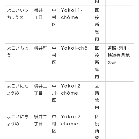
内
よこいいっ
横井一
中
Yokoi 1-
区
ちょうめ
丁目
村
chōme
役
区
所
管
内
よこいちょ
横井町
中
Yokoi-chō
区
道路・河川・
う
村
役
鉄道等用地
区
所
のみ
管
内
よこいにち
横井二
中
Yokoi 2-
支
ょうめ
丁目
川
chōme
所
区
管
内
よこいにち
横井二
中
Yokoi 2-
区
ょうめ
丁目
村
chōme
役
区
所
管