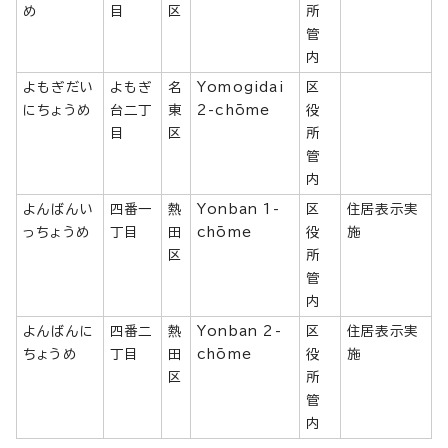
め
目
区
所
管
内
よもぎだい
よもぎ
名
Yomogidai
区
にちょうめ
台二丁
東
2-chōme
役
目
区
所
管
内
よんばんい
四番一
熱
Yonban 1-
区
住居表示実
っちょうめ
丁目
田
chōme
役
施
区
所
管
内
よんばんに
四番二
熱
Yonban 2-
区
住居表示実
ちょうめ
丁目
田
chōme
役
施
区
所
管
内