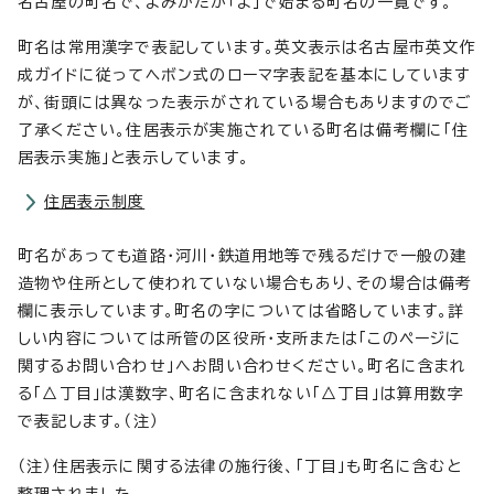
名古屋の町名で、よみかたが「よ」で始まる町名の一覧です。
町名は常用漢字で表記しています。英文表示は名古屋市英文作
成ガイドに従ってヘボン式のローマ字表記を基本にしています
が、街頭には異なった表示がされている場合もありますのでご
了承ください。住居表示が実施されている町名は備考欄に「住
居表示実施」と表示しています。
住居表示制度
町名があっても道路・河川・鉄道用地等で残るだけで一般の建
造物や住所として使われていない場合もあり、その場合は備考
欄に表示しています。町名の字については省略しています。詳
しい内容については所管の区役所・支所または「このページに
関するお問い合わせ」へお問い合わせください。町名に含まれ
る「△丁目」は漢数字、町名に含まれない「△丁目」は算用数字
で表記します。（注）
（注）住居表示に関する法律の施行後、「丁目」も町名に含むと