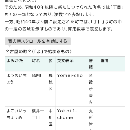
整理されました。
そのため、昭和40年以降に新たにつけられた町名では「丁目」
もその一部となっており、漢数字で表記します。
一方、昭和40年より前に設定された町では、「丁目」は町の中
の一定の区域を示すものであり、算用数字で表記します。
表の横スクロールを有効にする
名古屋の町名（「よ」で始まるもの）
よみかた
町名
区
英文表示
管
備考
轄
ようめいち
陽明町
瑞
Yōmei-chō
区
ょう
穂
役
区
所
管
内
よこいいっ
横井一
中
Yokoi 1-
支
ちょうめ
丁目
川
chōme
所
区
管