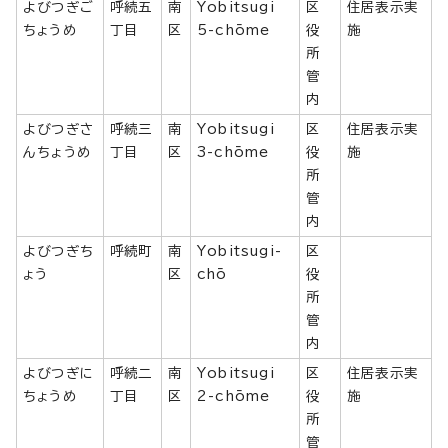
よびつぎご
呼続五
南
Yobitsugi
区
住居表示実
ちょうめ
丁目
区
5-chōme
役
施
所
管
内
よびつぎさ
呼続三
南
Yobitsugi
区
住居表示実
んちょうめ
丁目
区
3-chōme
役
施
所
管
内
よびつぎち
呼続町
南
Yobitsugi-
区
ょう
区
chō
役
所
管
内
よびつぎに
呼続二
南
Yobitsugi
区
住居表示実
ちょうめ
丁目
区
2-chōme
役
施
所
管