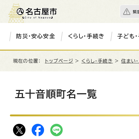
緊
防災・安心安全
くらし・手続き
子ども・
現在の位置：
トップページ
>
くらし・手続き
>
住まい
五十音順町名一覧