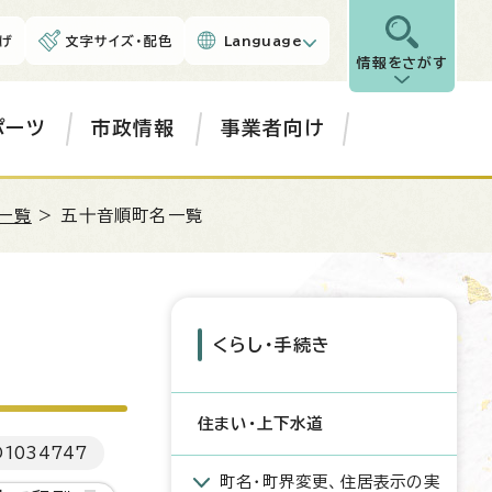
げ
文字サイズ・配色
Language
情報をさがす
ポーツ
市政情報
事業者向け
一覧
> 五十音順町名一覧
くらし・手続き
住まい・上下水道
D
1034747
町名・町界変更、住居表示の実