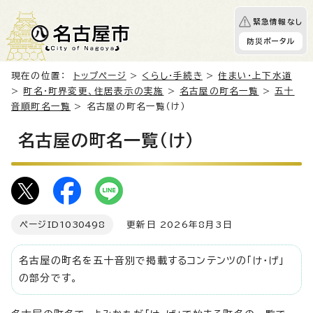
緊急情報なし
防災ポータル
現在の位置：
トップページ
>
くらし・手続き
>
住まい・上下水道
>
町名・町界変更、住居表示の実施
>
名古屋の町名一覧
>
五十
音順町名一覧
> 名古屋の町名一覧（け）
名古屋の町名一覧（け）
ページID
1030498
更新日 2026年8月3日
名古屋の町名を五十音別で掲載するコンテンツの「け・げ」
の部分です。