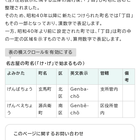
（注）住居表示に関する法律の施行後、「丁目」も町名に含むと
整理されました。
そのため、昭和40年以降に新たにつけられた町名では「丁目」
もその一部となっており、漢数字で表記します。
一方、昭和40年より前に設定された町では、「丁目」は町の中
の一定の区域を示すものであり、算用数字で表記します。
表の横スクロールを有効にする
名古屋の町名（「け・げ」で始まるもの）
よみかた
町名
区
英文表示
管轄
備
考
げんばちょう
玄馬町
北
Genba-
支所管内
区
chō
げんべえちょ
源兵衛
南
Genbē-
区役所管
う
町
区
chō
内
このページに関する
お問い合わせ