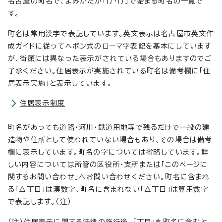
名古屋の町名で、よみかたが「け・げ」で始まる町名の一覧で
す。
町名は常用漢字で表記しています。英文表示は名古屋市英文作
成ガイドに従ってヘボン式のローマ字表記を基本にしています
が、街頭には異なった表示がされている場合もありますのでご
了承ください。住居表示が実施されている町名は備考欄に「住
居表示実施」と表示しています。
住居表示制度
町名があっても道路・河川・鉄道用地等で残るだけで一般の建
造物や住所として使われていない場合もあり、その場合は備考
欄に表示しています。町名の字については省略しています。詳
しい内容については所管の区役所・支所または「このページに
関するお問い合わせ」へお問い合わせください。町名に含まれ
る「△丁目」は漢数字、町名に含まれない「△丁目」は算用数字
で表記します。（注）