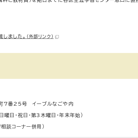
講料と教材費）を期日までに各区生涯学習センター窓口に直
載しました。
（外部リンク）
井町7番25号 イーブルなごや内
日曜日・祝日・第3木曜日・年末年始）
学習相談コーナー併用）