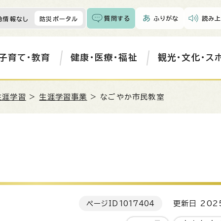
質問する
ふりがな
読み上
急情報なし
防災ポータル
子育て・教育
健康・医療・福祉
観光・文化・ス
生涯学習
>
生涯学習事業
> なごやか市民教室
ページID
1017404
更新日 202